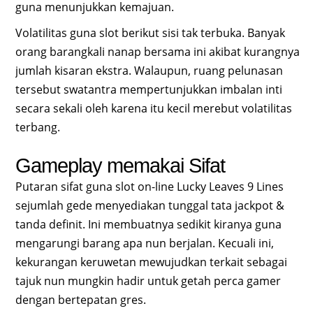
guna menunjukkan kemajuan.
Volatilitas guna slot berikut sisi tak terbuka. Banyak
orang barangkali nanap bersama ini akibat kurangnya
jumlah kisaran ekstra. Walaupun, ruang pelunasan
tersebut swatantra mempertunjukkan imbalan inti
secara sekali oleh karena itu kecil merebut volatilitas
terbang.
Gameplay memakai Sifat
Putaran sifat guna slot on-line Lucky Leaves 9 Lines
sejumlah gede menyediakan tunggal tata jackpot &
tanda definit. Ini membuatnya sedikit kiranya guna
mengarungi barang apa nun berjalan. Kecuali ini,
kekurangan keruwetan mewujudkan terkait sebagai
tajuk nun mungkin hadir untuk getah perca gamer
dengan bertepatan gres.