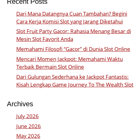
Recent Posts
Dari Mana Datangnya Cuan Tambahan? Begini
Cara Kerja Komisi Slot yang Jarang Diketahui
Slot Fruit Party Gacor: Rahasia Menang Besar di
Mesin Slot Favorit Anda
Memahami Filosofi “Gacor” di Dunia Slot Online
Mencari Momen Jackpot: Memahami Waktu
Terbaik Bermain Slot Online
Dari Gulungan Sederhana ke Jackpot Fantastis:
Kisah Lengkap Game Journey To The Wealth Slot
Archives
July 2026
June 2026
May 2026