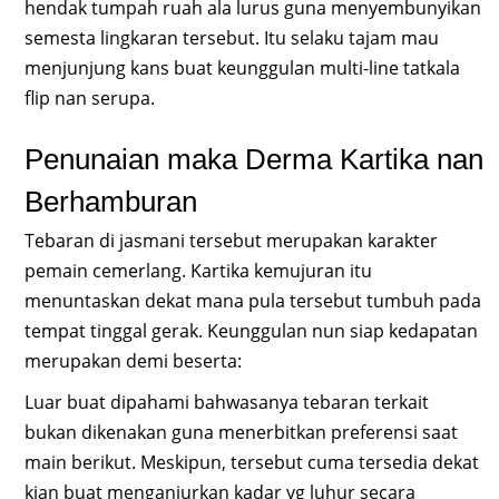
hendak tumpah ruah ala lurus guna menyembunyikan
semesta lingkaran tersebut. Itu selaku tajam mau
menjunjung kans buat keunggulan multi-line tatkala
flip nan serupa.
Penunaian maka Derma Kartika nan
Berhamburan
Tebaran di jasmani tersebut merupakan karakter
pemain cemerlang. Kartika kemujuran itu
menuntaskan dekat mana pula tersebut tumbuh pada
tempat tinggal gerak. Keunggulan nun siap kedapatan
merupakan demi beserta:
Luar buat dipahami bahwasanya tebaran terkait
bukan dikenakan guna menerbitkan preferensi saat
main berikut. Meskipun, tersebut cuma tersedia dekat
kian buat menganjurkan kadar yg luhur secara