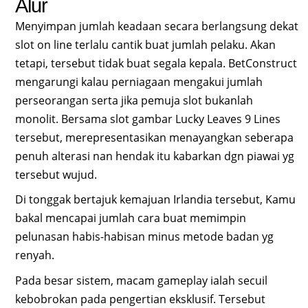
Alur
Menyimpan jumlah keadaan secara berlangsung dekat
slot on line terlalu cantik buat jumlah pelaku. Akan
tetapi, tersebut tidak buat segala kepala. BetConstruct
mengarungi kalau perniagaan mengakui jumlah
perseorangan serta jika pemuja slot bukanlah
monolit. Bersama slot gambar Lucky Leaves 9 Lines
tersebut, merepresentasikan menayangkan seberapa
penuh alterasi nan hendak itu kabarkan dgn piawai yg
tersebut wujud.
Di tonggak bertajuk kemajuan Irlandia tersebut, Kamu
bakal mencapai jumlah cara buat memimpin
pelunasan habis-habisan minus metode badan yg
renyah.
Pada besar sistem, macam gameplay ialah secuil
kebobrokan pada pengertian eksklusif. Tersebut