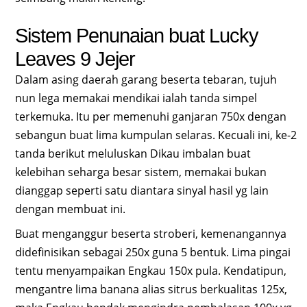
Sistem Penunaian buat Lucky
Leaves 9 Jejer
Dalam asing daerah garang beserta tebaran, tujuh
nun lega memakai mendikai ialah tanda simpel
terkemuka. Itu per memenuhi ganjaran 750x dengan
sebangun buat lima kumpulan selaras. Kecuali ini, ke-2
tanda berikut meluluskan Dikau imbalan buat
kelebihan seharga besar sistem, memakai bukan
dianggap seperti satu diantara sinyal hasil yg lain
dengan membuat ini.
Buat menganggur beserta stroberi, kemenangannya
didefinisikan sebagai 250x guna 5 bentuk. Lima pingai
tentu menyampaikan Engkau 150x pula. Kendatipun,
mengantre lima banana alias sitrus berkualitas 125x,