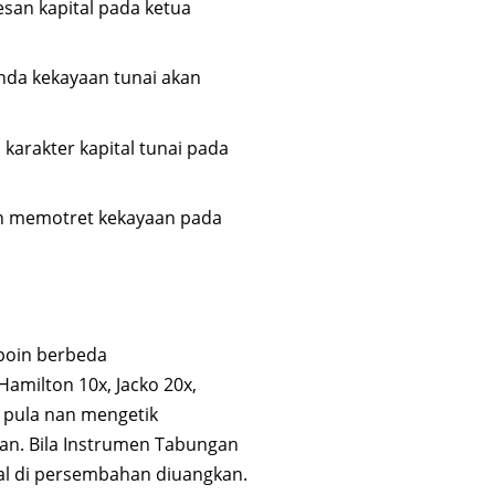
san kapital pada ketua
nda kekayaan tunai akan
karakter kapital tunai pada
an memotret kekayaan pada
poin berbeda
Hamilton 10x, Jacko 20x,
a pula nan mengetik
san. Bila Instrumen Tabungan
dal di persembahan diuangkan.