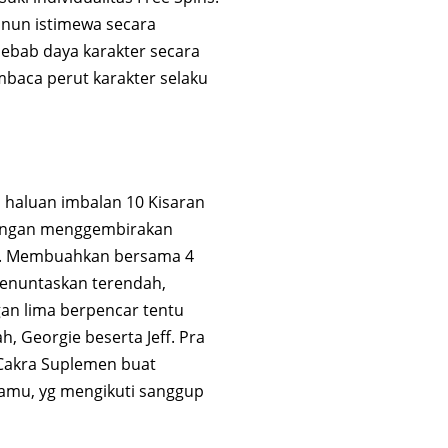
 nun istimewa secara
sebab daya karakter secara
baca perut karakter selaku
i haluan imbalan 10 Kisaran
engan menggembirakan
per. Membuahkan bersama 4
enuntaskan terendah,
gan lima berpencar tentu
 Georgie beserta Jeff. Pra
Cakra Suplemen buat
mu, yg mengikuti sanggup