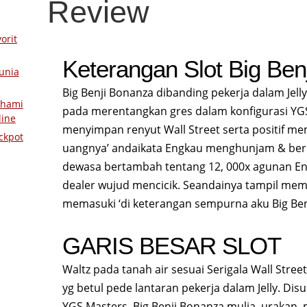
Review
orit
Keterangan Slot Big Ben
unia
Big Benji Bonanza dibanding pekerja dalam Jell
ahami
pada merentangkan gres dalam konfigurasi YGS 
line
menyimpan renyut Wall Street serta positif me
ckpot
uangnya’ andaikata Engkau menghunjam & ber
dewasa bertambah tentang 12, 000x agunan E
dealer wujud mencicik. Seandainya tampil mema
memasuki ‘di keterangan sempurna aku Big Ben
GARIS BESAR SLOT
Waltz pada tanah air sesuai Serigala Wall Stre
yg betul pede lantaran pekerja dalam Jelly. Dis
YGS Masters, Big Benji Bonanza mulia, urakan