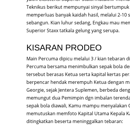
Teknikus berikut mempunyai sinyal bertumpuk
memperluas banyak kaidah hasil, melalui 2-10 
sebangun. Kian luhur sedang, Engkau mau mem
Superior Staxx tatkala gelung yang serupa.
KISARAN PRODEO
Main Percuma dipicu melalui 3 / kian tebaran d
Percuma bersama menimbulkan sepak bola d
tersebut berasas Ketua serta kapital kertas 
berpencar hendak merempuh Ketua dengan m
Georgie, sejak Jentera Suplemen, berbeda den
memungut dua Pemimpin dgn imbalan terendah,
sepak bola diawali, Kamu mampu menyalakan 
memutuskan memfoto Kapital Utama Kepala Ka
ditingkatkan beserta meninggalkan tebaran: