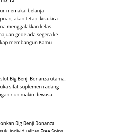
jur memakai belanja
uan, akan tetapi kira-kira
na menggalakkan kelas
majuan gede ada segera ke
 cakap membangun Kamu
lot Big Benji Bonanza utama,
ka sifat suplemen radang
ngan nun makin dewasa:
onkan Big Benji Bonanza
ki individualitas Free Spins.