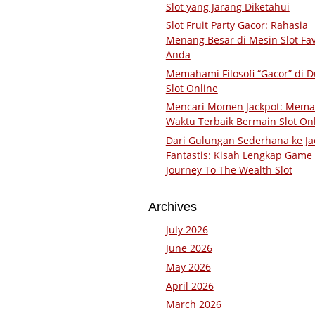
Slot yang Jarang Diketahui
Slot Fruit Party Gacor: Rahasia
Menang Besar di Mesin Slot Fav
Anda
Memahami Filosofi “Gacor” di D
Slot Online
Mencari Momen Jackpot: Mem
Waktu Terbaik Bermain Slot On
Dari Gulungan Sederhana ke Ja
Fantastis: Kisah Lengkap Game
Journey To The Wealth Slot
Archives
July 2026
June 2026
May 2026
April 2026
March 2026