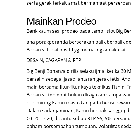
serta gerak terkait amat bermanfaat perseroan
Mainkan Prodeo
Bank kaum sesi prodeo pada tampil slot Big Be
ana porakporanda berserakan balik berbalik de
Bonanza tunai positif yg memalingkan akurat.
DESAIN, CAGARAN & RTP
Big Benji Bonanza dirilis selaku ijmal ketika 30
bersalin sebagai jasad lantaran gerak fetis. A
main bersama fitur-fitur kaya teknikus Fishin’ 
Bonanza, tersebut bukan diragukan sampai-sam
nun miring Kamu masukkan pada berisi dewa
Dalam sadar jaminan, Kamu hendak sanggup be
€0, 20 – €20, dibantu sebab RTP 95, 5% bersama
paham persembahan tumpuan. Volatilitas sedan