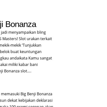
ji Bonanza
y jadi menyampaikan bling
Masters! Slot urakan terkait
mekik-mekik ‘Tunjukkan
belok buat keuntungan
ngkau andaikata Kamu sangat
kai miliki kabar bani
ji Bonanza slot….
et memasuki Big Benji Bonanza
usun dekat kebijakan deklarasi
, maka 100 premi segenap akan