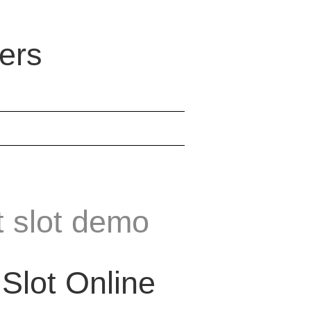
ers
t slot demo
Slot Online