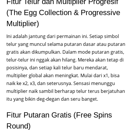
Fitur Telur dan Multiplier Progresif
(The Egg Collection & Progressive
Multiplier)
Ini adalah jantung dari permainan ini. Setiap simbol
telur yang muncul selama putaran dasar atau putaran
gratis akan dikumpulkan. Dalam mode putaran gratis,
telur-telur ini nggak akan hilang. Mereka akan tetap di
posisinya, dan setiap kali telur baru mendarat,
multiplier global akan meningkat. Mulai dari x1, bisa
naik ke x2, x3, dan seterusnya. Sensasi menunggu
multiplier naik sambil berharap telur terus berjatuhan
itu yang bikin deg-degan dan seru banget.
Fitur Putaran Gratis (Free Spins
Round)