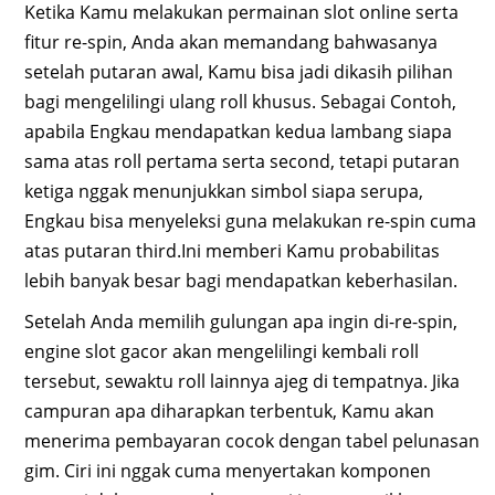
Ketika Kamu melakukan permainan slot online serta
fitur re-spin, Anda akan memandang bahwasanya
setelah putaran awal, Kamu bisa jadi dikasih pilihan
bagi mengelilingi ulang roll khusus. Sebagai Contoh,
apabila Engkau mendapatkan kedua lambang siapa
sama atas roll pertama serta second, tetapi putaran
ketiga nggak menunjukkan simbol siapa serupa,
Engkau bisa menyeleksi guna melakukan re-spin cuma
atas putaran third.Ini memberi Kamu probabilitas
lebih banyak besar bagi mendapatkan keberhasilan.
Setelah Anda memilih gulungan apa ingin di-re-spin,
engine slot gacor akan mengelilingi kembali roll
tersebut, sewaktu roll lainnya ajeg di tempatnya. Jika
campuran apa diharapkan terbentuk, Kamu akan
menerima pembayaran cocok dengan tabel pelunasan
gim. Ciri ini nggak cuma menyertakan komponen