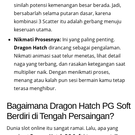
sinilah potensi kemenangan besar berada. Jadi,
bersabarlah selama putaran dasar, karena
kombinasi 3 Scatter itu adalah gerbang menuju
keseruan utama.
Nikmati Prosesnya:
Ini yang paling penting.
Dragon Hatch
dirancang sebagai pengalaman.
Nikmati animasi saat telur menetas, lihat detail
naga yang terbang, dan rasakan ketegangan saat
multiplier naik. Dengan menikmati proses,
menang atau kalah pun sesi bermain kamu tetap
terasa menghibur.
Bagaimana Dragon Hatch PG Soft
Berdiri di Tengah Persaingan?
Dunia slot online itu sangat ramai. Lalu, apa yang