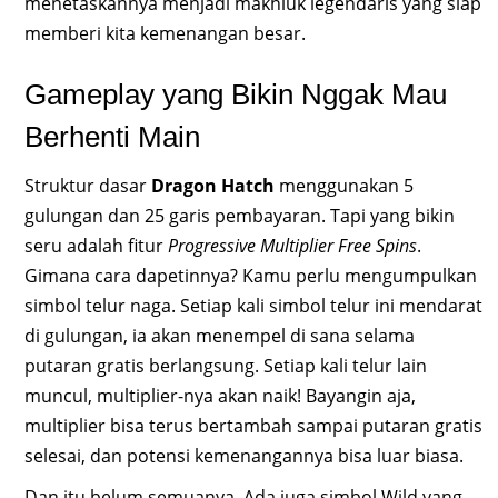
menetaskannya menjadi makhluk legendaris yang siap
memberi kita kemenangan besar.
Gameplay yang Bikin Nggak Mau
Berhenti Main
Struktur dasar
Dragon Hatch
menggunakan 5
gulungan dan 25 garis pembayaran. Tapi yang bikin
seru adalah fitur
Progressive Multiplier Free Spins
.
Gimana cara dapetinnya? Kamu perlu mengumpulkan
simbol telur naga. Setiap kali simbol telur ini mendarat
di gulungan, ia akan menempel di sana selama
putaran gratis berlangsung. Setiap kali telur lain
muncul, multiplier-nya akan naik! Bayangin aja,
multiplier bisa terus bertambah sampai putaran gratis
selesai, dan potensi kemenangannya bisa luar biasa.
Dan itu belum semuanya. Ada juga simbol Wild yang