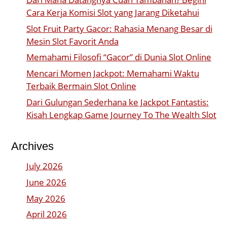
Cara Kerja Komisi Slot yang Jarang Diketahui
Slot Fruit Party Gacor: Rahasia Menang Besar di
Mesin Slot Favorit Anda
Memahami Filosofi “Gacor” di Dunia Slot Online
Mencari Momen Jackpot: Memahami Waktu
Terbaik Bermain Slot Online
Dari Gulungan Sederhana ke Jackpot Fantastis:
Kisah Lengkap Game Journey To The Wealth Slot
Archives
July 2026
June 2026
May 2026
April 2026