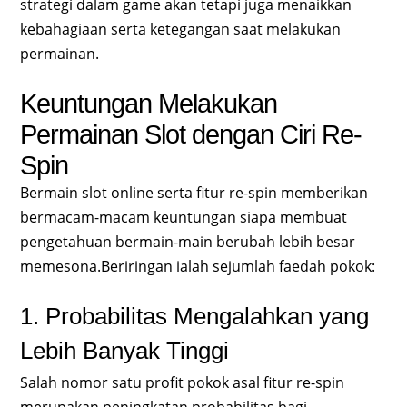
strategi dalam game akan tetapi juga menaikkan
kebahagiaan serta ketegangan saat melakukan
permainan.
Keuntungan Melakukan
Permainan Slot dengan Ciri Re-
Spin
Bermain slot online serta fitur re-spin memberikan
bermacam-macam keuntungan siapa membuat
pengetahuan bermain-main berubah lebih besar
memesona.Beriringan ialah sejumlah faedah pokok:
1. Probabilitas Mengalahkan yang
Lebih Banyak Tinggi
Salah nomor satu profit pokok asal fitur re-spin
merupakan peningkatan probabilitas bagi