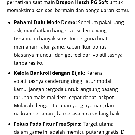
perhatikan saat main
Dragon Hatch PG Soft
untuk
memaksimalkan sesi bermain dan pengeluaran kamu.
Pahami Dulu Mode Demo:
Sebelum pakai uang
asli, manfaatkan banget versi demo yang
tersedia di banyak situs. Ini berguna buat
memahami alur game, kapan fitur bonus
biasanya muncul, dan get feel dari volatilitasnya
tanpa resiko.
Kelola Bankroll dengan Bijak:
Karena
volatilitasnya cenderung tinggi, atur modal
kamu. Jangan tergoda untuk langsung pasang
taruhan maksimal demi cepat dapat jackpot.
Mulailah dengan taruhan yang nyaman, dan
naikkan perlahan jika merasa hoki sedang baik.
Fokus Pada Fitur Free Spins:
Target utama
dalam game ini adalah memicu putaran gratis. Di