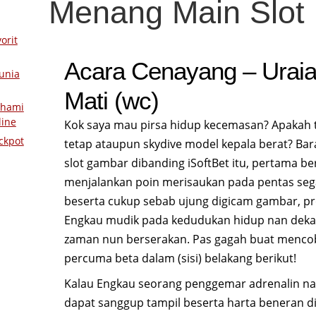
Menang Main Slot
orit
Acara Cenayang – Uraia
unia
Mati (wc)
ahami
line
Kok saya mau pirsa hidup kecemasan? Apakah
ckpot
tetap ataupun skydive model kepala berat? Bar
slot gambar dibanding iSoftBet itu, pertama be
menjalankan poin merisaukan pada pentas seg
beserta cukup sebab ujung digicam gambar, pr
Engkau mudik pada kedudukan hidup nan deka
zaman nun berserakan. Pas gagah buat menco
percuma beta dalam (sisi) belakang berikut!
Kalau Engkau seorang penggemar adrenalin n
dapat sanggup tampil beserta harta beneran disi