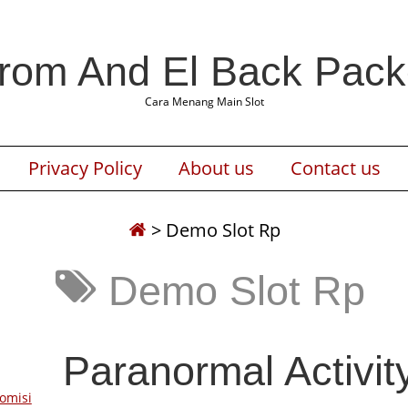
rom And El Back Pack
Cara Menang Main Slot
Privacy Policy
About us
Contact us
>
Demo Slot Rp
Demo Slot Rp
Paranormal Activit
omisi