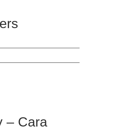
ers
y – Cara