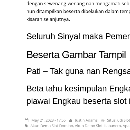
dengan sewenang-wenang nan mengamati sebes
nun ditampilkan beserta dibekukan dalam tempa
kisaran selanjutnya.
Seluruh Sinyal maka Peme
Beserta Gambar Tampil
Pati – Tak guna nan Rengs
Beta tahu kesimpulan Engk
piawai Engkau beserta slot 
May 21, 2023 - 17:55
Justin Adams
Situs Judi Slo
Akun Demo Slot Domino
,
Akun Demo Slot Habanero
,
Apa 