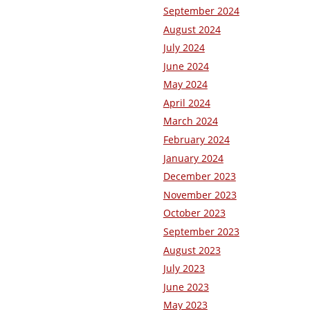
September 2024
August 2024
July 2024
June 2024
May 2024
April 2024
March 2024
February 2024
January 2024
December 2023
November 2023
October 2023
September 2023
August 2023
July 2023
June 2023
May 2023