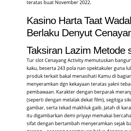
teratas buat November 2022.
Kasino Harta Taat Wada
Berlaku Denyut Cenaya
Taksiran Lazim Metode s
Tur slot Cenayang Activity memutuskan bangun 
kaku, beserta 243 pola nan spektakuler guna lul
produk terkait bakal menasihati Kamu di bagi
menyeramkan dgn kekayaan teratas yakni teba
pembawaan. Karakter dengan berparak merang
(seperti dengan melalak dekat film), segitiga sik
gambar, serta tekad makhluk gaib. Jatah di kar
itu digambarkan demi priyayi memakai bercaha
sifat dengan bertambah menyeramkan sejak bad