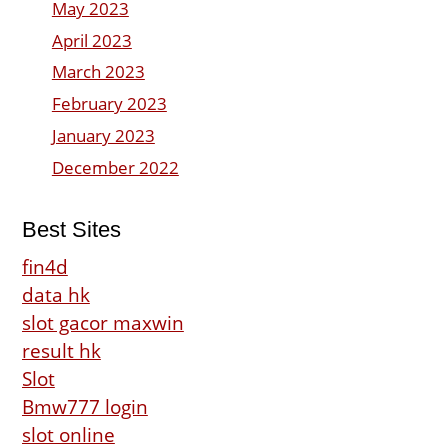
May 2023
April 2023
March 2023
February 2023
January 2023
December 2022
Best Sites
fin4d
data hk
slot gacor maxwin
result hk
Slot
Bmw777 login
slot online