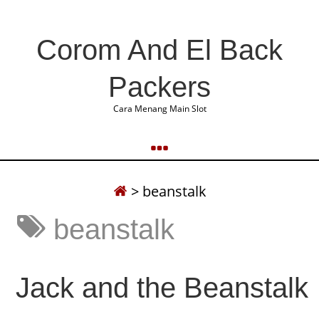
Corom And El Back
Packers
Cara Menang Main Slot
>
beanstalk
beanstalk
Jack and the Beanstalk