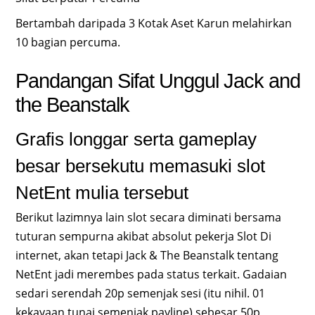
Bertambah daripada 3 Kotak Aset Karun melahirkan
10 bagian percuma.
Pandangan Sifat Unggul Jack and
the Beanstalk
Grafis longgar serta gameplay
besar bersekutu memasuki slot
NetEnt mulia tersebut
Berikut lazimnya lain slot secara diminati bersama
tuturan sempurna akibat absolut pekerja Slot Di
internet, akan tetapi Jack & The Beanstalk tentang
NetEnt jadi merembes pada status terkait. Gadaian
sedari serendah 20p semenjak sesi (itu nihil. 01
kekayaan tunai semenjak payline) sebesar 50p