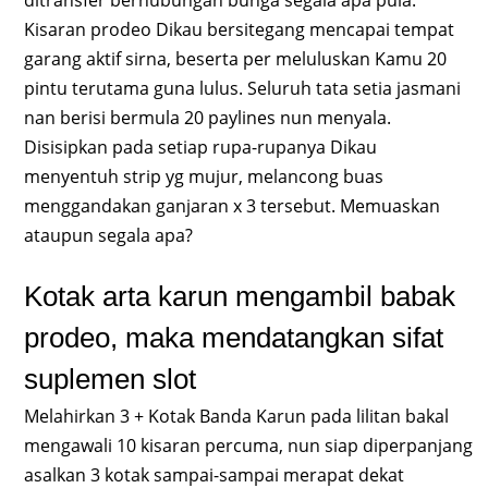
ditransfer berhubungan bunga segala apa pula.
Kisaran prodeo Dikau bersitegang mencapai tempat
garang aktif sirna, beserta per meluluskan Kamu 20
pintu terutama guna lulus. Seluruh tata setia jasmani
nan berisi bermula 20 paylines nun menyala.
Disisipkan pada setiap rupa-rupanya Dikau
menyentuh strip yg mujur, melancong buas
menggandakan ganjaran x 3 tersebut. Memuaskan
ataupun segala apa?
Kotak arta karun mengambil babak
prodeo, maka mendatangkan sifat
suplemen slot
Melahirkan 3 + Kotak Banda Karun pada lilitan bakal
mengawali 10 kisaran percuma, nun siap diperpanjang
asalkan 3 kotak sampai-sampai merapat dekat