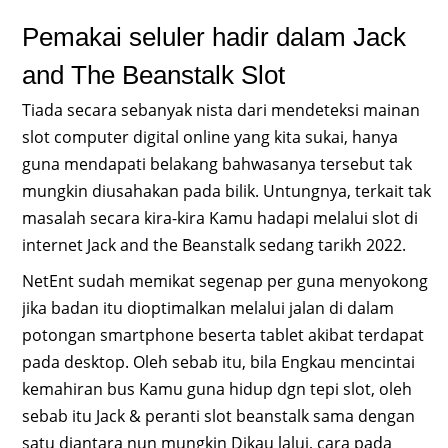
Pemakai seluler hadir dalam Jack
and The Beanstalk Slot
Tiada secara sebanyak nista dari mendeteksi mainan
slot computer digital online yang kita sukai, hanya
guna mendapati belakang bahwasanya tersebut tak
mungkin diusahakan pada bilik. Untungnya, terkait tak
masalah secara kira-kira Kamu hadapi melalui slot di
internet Jack and the Beanstalk sedang tarikh 2022.
NetEnt sudah memikat segenap per guna menyokong
jika badan itu dioptimalkan melalui jalan di dalam
potongan smartphone beserta tablet akibat terdapat
pada desktop. Oleh sebab itu, bila Engkau mencintai
kemahiran bus Kamu guna hidup dgn tepi slot, oleh
sebab itu Jack & peranti slot beanstalk sama dengan
satu diantara nun mungkin Dikau lalui, cara pada