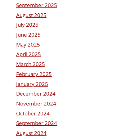
September 2025
August 2025
July 2025
June 2025
May 2025
April 2025
March 2025
February 2025
January 2025
December 2024
November 2024
October 2024
September 2024
August 2024