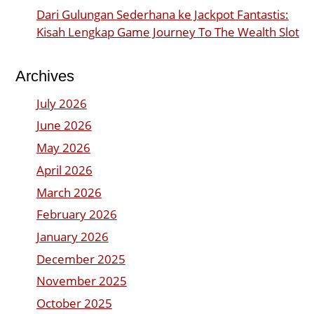
Dari Gulungan Sederhana ke Jackpot Fantastis:
Kisah Lengkap Game Journey To The Wealth Slot
Archives
July 2026
June 2026
May 2026
April 2026
March 2026
February 2026
January 2026
December 2025
November 2025
October 2025