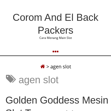
Corom And El Back
Packers
Cara Menang Main Slot
>
agen slot
agen slot
Golden Goddess Mesin