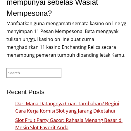
mempunyai sebelas Wasiat
Mempesona?
Manfaatkan guna mengamati semata kasino on line yg
menyimpan 11 Pesan Mempesona. Beta mengayak
tulisan unggul kasino on line buat cuma
menghadirkan 11 kasino Enchanting Relics secara
menampung pemeran tumbuh dibanding letak Kamu.
Search
for:
Recent Posts
Dari Mana Datangnya Cuan Tambahan? Begini
Cara Kerja Komisi Slot yang Jarang Diketahui
Slot Fruit Party Gacor: Rahasia Menang Besar di
Mesin Slot Favorit Anda