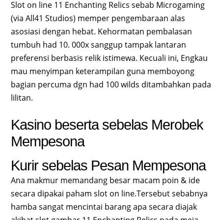
Slot on line 11 Enchanting Relics sebab Microgaming
(via All41 Studios) memper pengembaraan alas
asosiasi dengan hebat. Kehormatan pembalasan
tumbuh had 10. 000x sanggup tampak lantaran
preferensi berbasis relik istimewa. Kecuali ini, Engkau
mau menyimpan keterampilan guna memboyong
bagian percuma dgn had 100 wilds ditambahkan pada
lilitan.
Kasino beserta sebelas Merobek
Mempesona
Kurir sebelas Pesan Mempesona
Ana makmur memandang besar macam poin & ide
secara dipakai paham slot on line.Tersebut sebabnya
hamba sangat mencintai barang apa secara diajak
akibat slot gambar 11 Enchanting Relics pada meja.