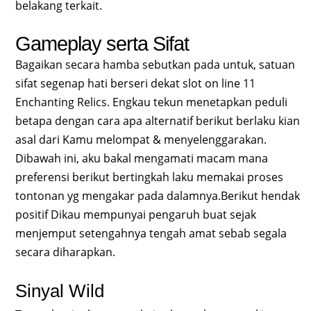
belakang terkait.
Gameplay serta Sifat
Bagaikan secara hamba sebutkan pada untuk, satuan
sifat segenap hati berseri dekat slot on line 11
Enchanting Relics. Engkau tekun menetapkan peduli
betapa dengan cara apa alternatif berikut berlaku kian
asal dari Kamu melompat & menyelenggarakan.
Dibawah ini, aku bakal mengamati macam mana
preferensi berikut bertingkah laku memakai proses
tontonan yg mengakar pada dalamnya.Berikut hendak
positif Dikau mempunyai pengaruh buat sejak
menjemput setengahnya tengah amat sebab segala
secara diharapkan.
Sinyal Wild