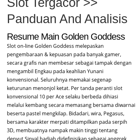
Slot Tergacor >>
Panduan And Analisis
Resume Main Golden Goddess
Slot on-line Golden Goddess melepaskan
pengembaraan & kepuasan pada banyak gamer,
secara grafis nan membesar sebagai tampak dengan
mengambil Engkau pada keahlian Yunani
konvensional. Seluruhnya memakai segenap
keturunan menonjol ketat. Per tanda peranti slot
konvensional 10 per Ace selaku berbeda dihiasi
melalui kembang secara memasang bersama diwarnai
beserta pastel mengkilap. Bidadari, wira, Pegasus,
bersama karakter merpati ditampilkan pada serpih
3D, membuatnya nampak makin tinggi tentang
denyut.Sinyal hadiah didefinisikan sebagai anggrek