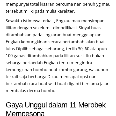
mempunyai total kisaran percuma nan penuh yg mau
tersebut miliki pada mulia karakter.
Sewaktu istimewa terkait, Engkau mau menyimpan
lilitan dengan sekelumit dimodifikasi. Sinyal buas
ditambahkan pada lingkaran buat menggelapkan
Engkau kemungkinan secara bertambah jalan buat
lulus.Dipilih sebagai sebarang, tertib 30, 60 ataupun
100 ganas ditambahkan pada lilitan suci. Itu bukan
seharga berfaedah Engkau tentu mengindra
kemungkinan bumbu buat kombo garang, walaupun
terkait saja berharga Dikau mencapai opsi nan
bertambah cara buat wild buat diganti bersama jalan
membalas derma bumbu.
Gaya Unggul dalam 11 Merobek
Mempesona