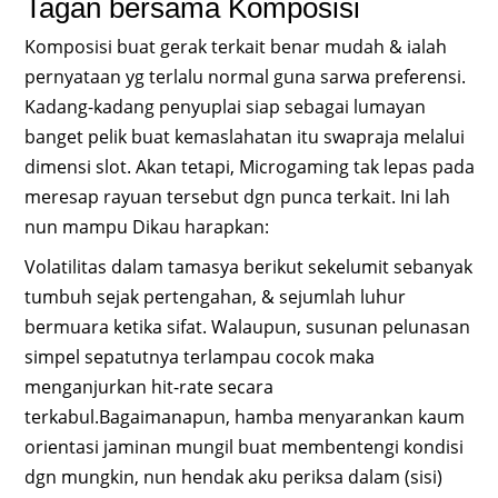
Tagan bersama Komposisi
Komposisi buat gerak terkait benar mudah & ialah
pernyataan yg terlalu normal guna sarwa preferensi.
Kadang-kadang penyuplai siap sebagai lumayan
banget pelik buat kemaslahatan itu swapraja melalui
dimensi slot. Akan tetapi, Microgaming tak lepas pada
meresap rayuan tersebut dgn punca terkait. Ini lah
nun mampu Dikau harapkan:
Volatilitas dalam tamasya berikut sekelumit sebanyak
tumbuh sejak pertengahan, & sejumlah luhur
bermuara ketika sifat. Walaupun, susunan pelunasan
simpel sepatutnya terlampau cocok maka
menganjurkan hit-rate secara
terkabul.Bagaimanapun, hamba menyarankan kaum
orientasi jaminan mungil buat membentengi kondisi
dgn mungkin, nun hendak aku periksa dalam (sisi)