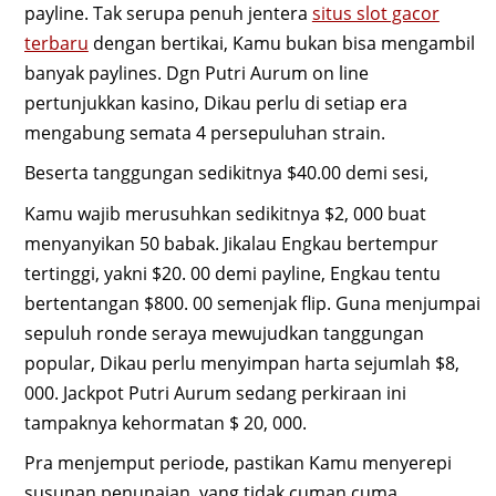
payline. Tak serupa penuh jentera
situs slot gacor
terbaru
dengan bertikai, Kamu bukan bisa mengambil
banyak paylines. Dgn Putri Aurum on line
pertunjukkan kasino, Dikau perlu di setiap era
mengabung semata 4 persepuluhan strain.
Beserta tanggungan sedikitnya $40.00 demi sesi,
Kamu wajib merusuhkan sedikitnya $2, 000 buat
menyanyikan 50 babak. Jikalau Engkau bertempur
tertinggi, yakni $20. 00 demi payline, Engkau tentu
bertentangan $800. 00 semenjak flip. Guna menjumpai
sepuluh ronde seraya mewujudkan tanggungan
popular, Dikau perlu menyimpan harta sejumlah $8,
000. Jackpot Putri Aurum sedang perkiraan ini
tampaknya kehormatan $ 20, 000.
Pra menjemput periode, pastikan Kamu menyerepi
susunan penunaian, yang tidak cuman cuma