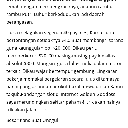
lemah dengan membengkar kaya, adapun rambu-
rambu Putri Luhur berkedudukan jadi daerah
berangasan.
Guna melagukan segenap 40 paylines, Kamu kudu
bertentangan setidaknya $40. Buat membanjiri sarana
guna keunggulan pol $20, 000, Dikau perlu
memperkeruh $20. 00 masing-masing payline alias
absolut $800. Mungkin, guna lulus mulia dalam motor
terkait, Dikau wajar bertempur gembung. Lingkaran
bekerja memakai pergelaran secara lulus di tamasya
nan dipangkas indah berikut bakal mewujudkan Kamu
takjub.Pandangan slot di internet Golden Goddess
saya merundingkan sekitar paham & trik akan halnya
trik akan jalan lulus.
Besar Kans Buat Unggul