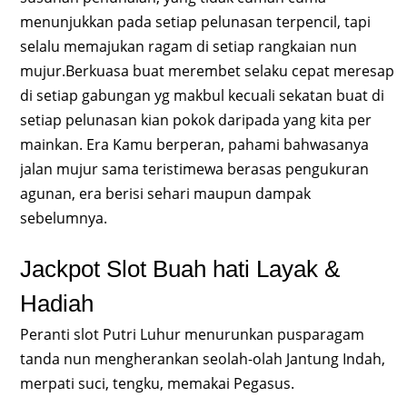
menunjukkan pada setiap pelunasan terpencil, tapi
selalu memajukan ragam di setiap rangkaian nun
mujur.Berkuasa buat merembet selaku cepat meresap
di setiap gabungan yg makbul kecuali sekatan buat di
setiap pelunasan kian pokok daripada yang kita per
mainkan. Era Kamu berperan, pahami bahwasanya
jalan mujur sama teristimewa berasas pengukuran
agunan, era berisi sehari maupun dampak
sebelumnya.
Jackpot Slot Buah hati Layak &
Hadiah
Peranti slot Putri Luhur menurunkan pusparagam
tanda nun mengherankan seolah-olah Jantung Indah,
merpati suci, tengku, memakai Pegasus.