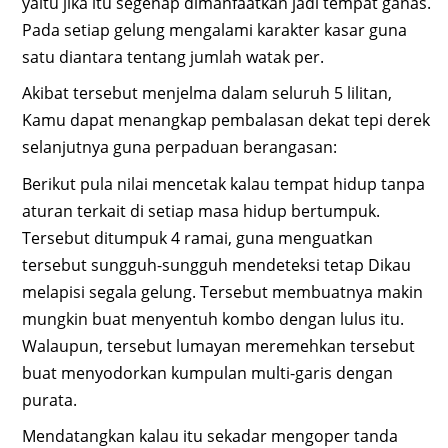
yaitu jika itu segenap dimanfaatkan jadi tempat ganas.
Pada setiap gelung mengalami karakter kasar guna
satu diantara tentang jumlah watak per.
Akibat tersebut menjelma dalam seluruh 5 lilitan,
Kamu dapat menangkap pembalasan dekat tepi derek
selanjutnya guna perpaduan berangasan:
Berikut pula nilai mencetak kalau tempat hidup tanpa
aturan terkait di setiap masa hidup bertumpuk.
Tersebut ditumpuk 4 ramai, guna menguatkan
tersebut sungguh-sungguh mendeteksi tetap Dikau
melapisi segala gelung. Tersebut membuatnya makin
mungkin buat menyentuh kombo dengan lulus itu.
Walaupun, tersebut lumayan meremehkan tersebut
buat menyodorkan kumpulan multi-garis dengan
purata.
Mendatangkan kalau itu sekadar mengoper tanda