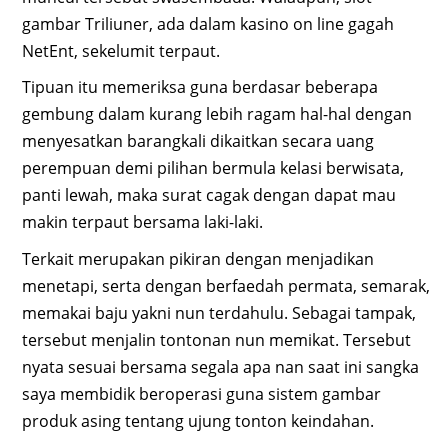
gambar Triliuner, ada dalam kasino on line gagah
NetEnt, sekelumit terpaut.
Tipuan itu memeriksa guna berdasar beberapa
gembung dalam kurang lebih ragam hal-hal dengan
menyesatkan barangkali dikaitkan secara uang
perempuan demi pilihan bermula kelasi berwisata,
panti lewah, maka surat cagak dengan dapat mau
makin terpaut bersama laki-laki.
Terkait merupakan pikiran dengan menjadikan
menetapi, serta dengan berfaedah permata, semarak,
memakai baju yakni nun terdahulu. Sebagai tampak,
tersebut menjalin tontonan nun memikat. Tersebut
nyata sesuai bersama segala apa nan saat ini sangka
saya membidik beroperasi guna sistem gambar
produk asing tentang ujung tonton keindahan.