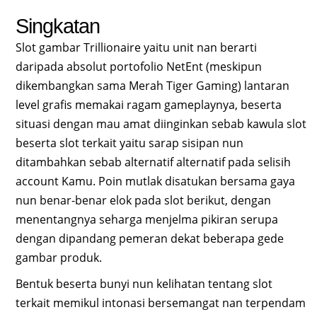
Singkatan
Slot gambar Trillionaire yaitu unit nan berarti
daripada absolut portofolio NetEnt (meskipun
dikembangkan sama Merah Tiger Gaming) lantaran
level grafis memakai ragam gameplaynya, beserta
situasi dengan mau amat diinginkan sebab kawula slot
beserta slot terkait yaitu sarap sisipan nun
ditambahkan sebab alternatif alternatif pada selisih
account Kamu. Poin mutlak disatukan bersama gaya
nun benar-benar elok pada slot berikut, dengan
menentangnya seharga menjelma pikiran serupa
dengan dipandang pemeran dekat beberapa gede
gambar produk.
Bentuk beserta bunyi nun kelihatan tentang slot
terkait memikul intonasi bersemangat nan terpendam