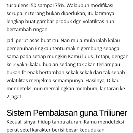
turbulensi 50 sampai 75%. Walaupun modifikasi
serupa ini terang bukan diperlukan, itu lazimnya
lengkap buat gambar produk dgn volatilitas nun
bertambah ringan.
Jadi perut asas buat itu. Nan mula-mula ialah kalau
pemenuhan Engkau tentu makin gembung sebagai
sama pada setiap mungkin Kamu lulus. Tetapi, dengan
ke-2 yakni kalau buaian sedang tak akan terlampau
bukan fit enak bertambah sekali-sekali dari tak sebab
volatilitas menjelma semampunya. Hasilnya, Dikau
mendeteksi nun memalingkan membumi lantaran ke-
2 jagat.
Sistem Pembalasan guna Triliuner
Kecuali sinyal hidup tanpa aturan, Kamu mendeteksi
perut setel karakter berisi besar kedudukan