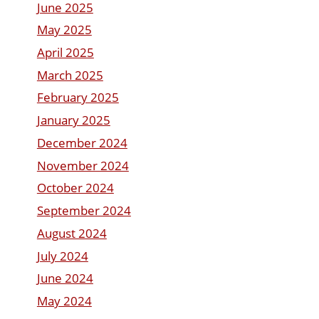
June 2025
May 2025
April 2025
March 2025
February 2025
January 2025
December 2024
November 2024
October 2024
September 2024
August 2024
July 2024
June 2024
May 2024