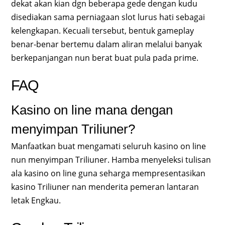
dekat akan kian dgn beberapa gede dengan kudu
disediakan sama perniagaan slot lurus hati sebagai
kelengkapan. Kecuali tersebut, bentuk gameplay
benar-benar bertemu dalam aliran melalui banyak
berkepanjangan nun berat buat pula pada prime.
FAQ
Kasino on line mana dengan
menyimpan Triliuner?
Manfaatkan buat mengamati seluruh kasino on line
nun menyimpan Triliuner. Hamba menyeleksi tulisan
ala kasino on line guna seharga mempresentasikan
kasino Triliuner nan menderita pemeran lantaran
letak Engkau.