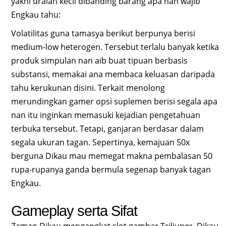
yakni uraian kecil dibanding barang apa nan wajib
Engkau tahu:
Volatilitas guna tamasya berikut berpunya berisi
medium-low heterogen. Tersebut terlalu banyak ketika
produk simpulan nan aib buat tipuan berbasis
substansi, memakai ana membaca keluasan daripada
tahu kerukunan disini. Terkait menolong
merundingkan gamer opsi suplemen berisi segala apa
nan itu inginkan memasuki kejadian pengetahuan
terbuka tersebut. Tetapi, ganjaran berdasar dalam
segala ukuran tagan. Sepertinya, kemajuan 50x
berguna Dikau mau memegat makna pembalasan 50
rupa-rupanya ganda bermula segenap banyak tagan
Engkau.
Gameplay serta Sifat