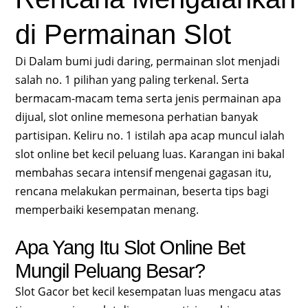
di Permainan Slot
Di Dalam bumi judi daring, permainan slot menjadi
salah no. 1 pilihan yang paling terkenal. Serta
bermacam-macam tema serta jenis permainan apa
dijual, slot online memesona perhatian banyak
partisipan. Keliru no. 1 istilah apa acap muncul ialah
slot online bet kecil peluang luas. Karangan ini bakal
membahas secara intensif mengenai gagasan itu,
rencana melakukan permainan, beserta tips bagi
memperbaiki kesempatan menang.
Apa Yang Itu Slot Online Bet
Mungil Peluang Besar?
Slot Gacor bet kecil kesempatan luas mengacu atas