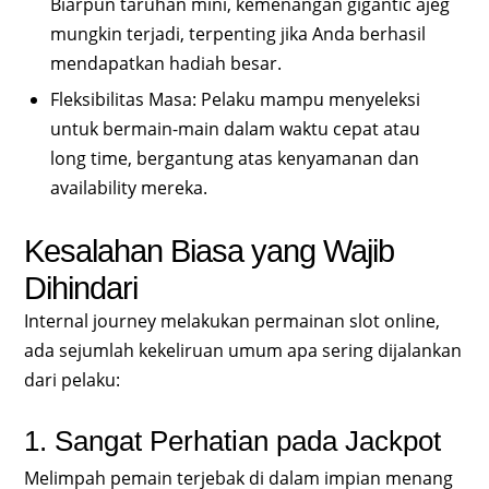
Biarpun taruhan mini, kemenangan gigantic ajeg
mungkin terjadi, terpenting jika Anda berhasil
mendapatkan hadiah besar.
Fleksibilitas Masa: Pelaku mampu menyeleksi
untuk bermain-main dalam waktu cepat atau
long time, bergantung atas kenyamanan dan
availability mereka.
Kesalahan Biasa yang Wajib
Dihindari
Internal journey melakukan permainan slot online,
ada sejumlah kekeliruan umum apa sering dijalankan
dari pelaku:
1. Sangat Perhatian pada Jackpot
Melimpah pemain terjebak di dalam impian menang