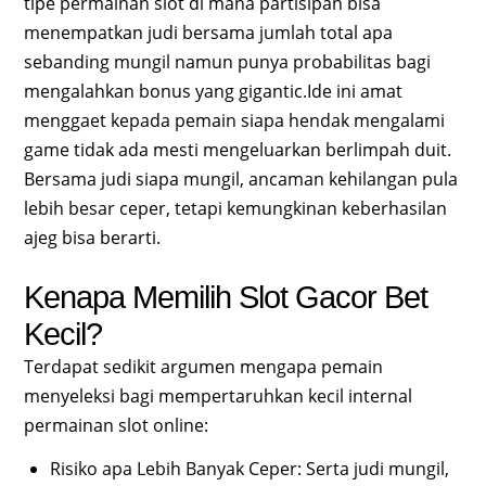
tipe permainan slot di mana partisipan bisa
menempatkan judi bersama jumlah total apa
sebanding mungil namun punya probabilitas bagi
mengalahkan bonus yang gigantic.Ide ini amat
menggaet kepada pemain siapa hendak mengalami
game tidak ada mesti mengeluarkan berlimpah duit.
Bersama judi siapa mungil, ancaman kehilangan pula
lebih besar ceper, tetapi kemungkinan keberhasilan
ajeg bisa berarti.
Kenapa Memilih Slot Gacor Bet
Kecil?
Terdapat sedikit argumen mengapa pemain
menyeleksi bagi mempertaruhkan kecil internal
permainan slot online:
Risiko apa Lebih Banyak Ceper: Serta judi mungil,