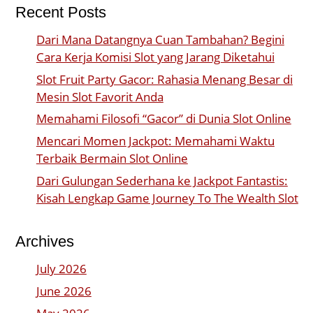
Recent Posts
Dari Mana Datangnya Cuan Tambahan? Begini
Cara Kerja Komisi Slot yang Jarang Diketahui
Slot Fruit Party Gacor: Rahasia Menang Besar di
Mesin Slot Favorit Anda
Memahami Filosofi “Gacor” di Dunia Slot Online
Mencari Momen Jackpot: Memahami Waktu
Terbaik Bermain Slot Online
Dari Gulungan Sederhana ke Jackpot Fantastis:
Kisah Lengkap Game Journey To The Wealth Slot
Archives
July 2026
June 2026