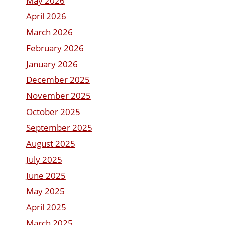
May 2026
April 2026
March 2026
February 2026
January 2026
December 2025
November 2025
October 2025
September 2025
August 2025
July 2025
June 2025
May 2025
April 2025
March 2025