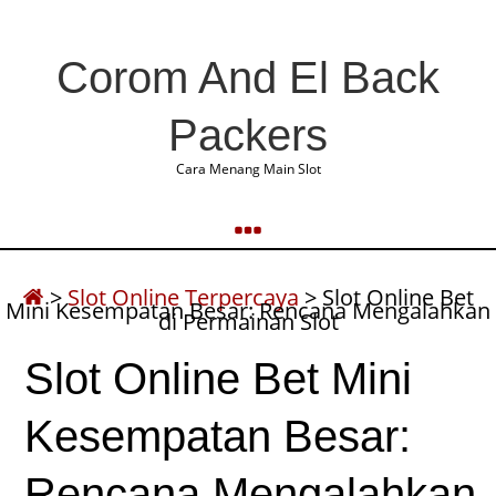
Corom And El Back
Packers
Cara Menang Main Slot
>
Slot Online Terpercaya
>
Slot Online Bet
Mini Kesempatan Besar: Rencana Mengalahkan
di Permainan Slot
Slot Online Bet Mini
Kesempatan Besar:
Rencana Mengalahkan