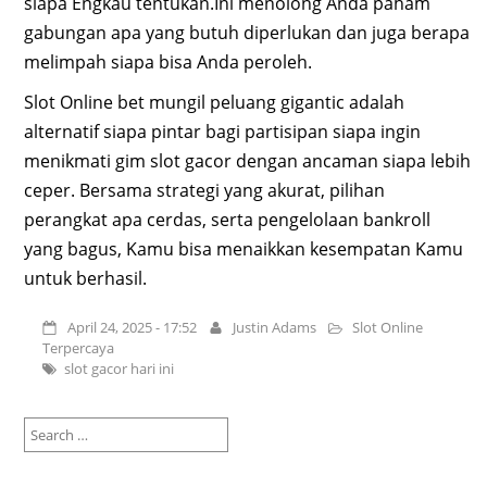
siapa Engkau tentukan.Ini menolong Anda paham
gabungan apa yang butuh diperlukan dan juga berapa
melimpah siapa bisa Anda peroleh.
Slot Online bet mungil peluang gigantic adalah
alternatif siapa pintar bagi partisipan siapa ingin
menikmati gim slot gacor dengan ancaman siapa lebih
ceper. Bersama strategi yang akurat, pilihan
perangkat apa cerdas, serta pengelolaan bankroll
yang bagus, Kamu bisa menaikkan kesempatan Kamu
untuk berhasil.
April 24, 2025 - 17:52
Justin Adams
Slot Online
Terpercaya
slot gacor hari ini
Search
for: