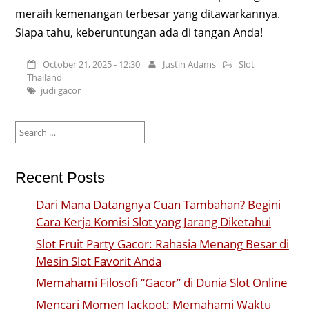
meraih kemenangan terbesar yang ditawarkannya.
Siapa tahu, keberuntungan ada di tangan Anda!
October 21, 2025 - 12:30
Justin Adams
Slot
Thailand
judi gacor
Search
for:
Recent Posts
Dari Mana Datangnya Cuan Tambahan? Begini
Cara Kerja Komisi Slot yang Jarang Diketahui
Slot Fruit Party Gacor: Rahasia Menang Besar di
Mesin Slot Favorit Anda
Memahami Filosofi “Gacor” di Dunia Slot Online
Mencari Momen Jackpot: Memahami Waktu