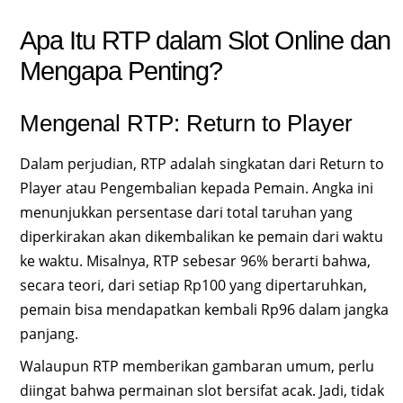
Apa Itu RTP dalam Slot Online dan
Mengapa Penting?
Mengenal RTP: Return to Player
Dalam perjudian, RTP adalah singkatan dari Return to
Player atau Pengembalian kepada Pemain. Angka ini
menunjukkan persentase dari total taruhan yang
diperkirakan akan dikembalikan ke pemain dari waktu
ke waktu. Misalnya, RTP sebesar 96% berarti bahwa,
secara teori, dari setiap Rp100 yang dipertaruhkan,
pemain bisa mendapatkan kembali Rp96 dalam jangka
panjang.
Walaupun RTP memberikan gambaran umum, perlu
diingat bahwa permainan slot bersifat acak. Jadi, tidak