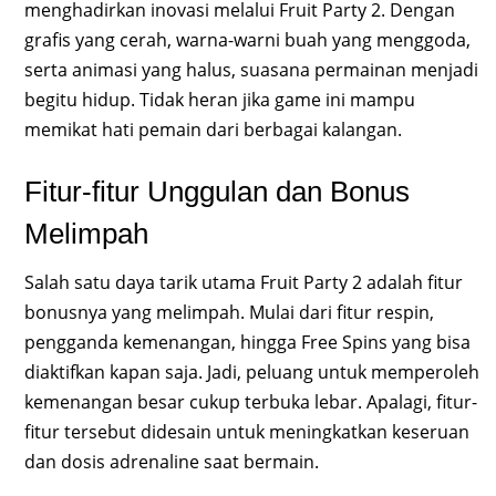
menghadirkan inovasi melalui Fruit Party 2. Dengan
grafis yang cerah, warna-warni buah yang menggoda,
serta animasi yang halus, suasana permainan menjadi
begitu hidup. Tidak heran jika game ini mampu
memikat hati pemain dari berbagai kalangan.
Fitur-fitur Unggulan dan Bonus
Melimpah
Salah satu daya tarik utama Fruit Party 2 adalah fitur
bonusnya yang melimpah. Mulai dari fitur respin,
pengganda kemenangan, hingga Free Spins yang bisa
diaktifkan kapan saja. Jadi, peluang untuk memperoleh
kemenangan besar cukup terbuka lebar. Apalagi, fitur-
fitur tersebut didesain untuk meningkatkan keseruan
dan dosis adrenaline saat bermain.