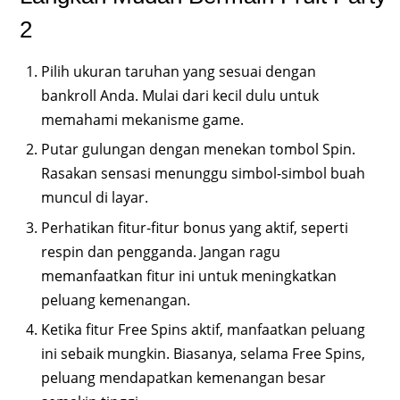
2
Pilih ukuran taruhan yang sesuai dengan
bankroll Anda. Mulai dari kecil dulu untuk
memahami mekanisme game.
Putar gulungan dengan menekan tombol Spin.
Rasakan sensasi menunggu simbol-simbol buah
muncul di layar.
Perhatikan fitur-fitur bonus yang aktif, seperti
respin dan pengganda. Jangan ragu
memanfaatkan fitur ini untuk meningkatkan
peluang kemenangan.
Ketika fitur Free Spins aktif, manfaatkan peluang
ini sebaik mungkin. Biasanya, selama Free Spins,
peluang mendapatkan kemenangan besar