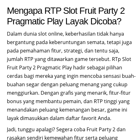
Mengapa RTP Slot Fruit Party 2
Pragmatic Play Layak Dicoba?
Dalam dunia slot online, keberhasilan tidak hanya
bergantung pada keberuntungan semata, tetapi juga
pada pemahaman fitur, strategi, dan tentu saja,
jumlah RTP yang ditawarkan game tersebut. RTp Slot
Fruit Party 2 Pragmatic Play hadir sebagai pilihan
cerdas bagi mereka yang ingin mencoba sensasi buah-
buahan segar dengan peluang menang yang cukup
menggiurkan. Dengan grafis yang menarik, fitur-fitur
bonus yang membantu pemain, dan RTP tinggi yang
menandakan peluang kemenangan besar, game ini
layak dimasukkan dalam daftar favorit Anda.
Jadi, tunggu apalagi? Segera coba Fruit Party 2 dan
rasakan sendiri kemewahan fitur serta peluang