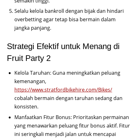
semakin tinggi.
Selalu kelola bankroll dengan bijak dan hindari
overbetting agar tetap bisa bermain dalam
jangka panjang.
Strategi Efektif untuk Menang di
Fruit Party 2
Kelola Taruhan: Guna meningkatkan peluang
kemenangan,
https://www.stratfordbikehire.com/Bikes/
cobalah bermain dengan taruhan sedang dan
konsisten.
Manfaatkan Fitur Bonus: Prioritaskan permainan
yang menawarkan peluang fitur bonus aktif. Fitur
ini seringkali menjadi jalan untuk mencapai