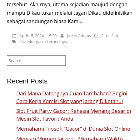
tersebut. Akhirnya, utama kejadian maujud dengan
mampu Dikau tukar melalui tagan Dikau didefinisikan
sebagai sandungan biasa Kamu.
April 15, 2024 - 15:20
Justin Adams
Situs Slot
situs slot gacor terpercaya
Search
for:
Recent Posts
Dari Mana Datangnya Cuan Tambahan? Begini
Cara Kerja Komisi Slot yang Jarang Diketahui
Slot Fruit Party Gacor: Rahasia Menang Besar di
Mesin Slot Favorit Anda
Memahami Filosofi “Gacor” di Dunia Slot Online
Mencari Momen Jackpot: Memahami Waktu