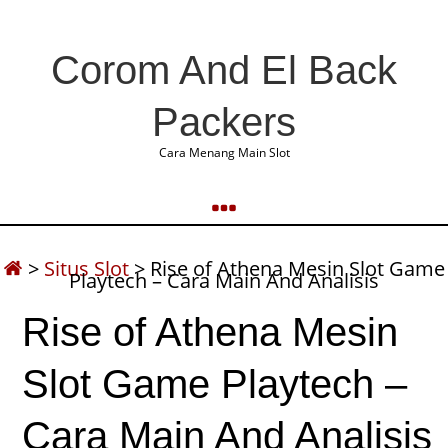
Corom And El Back
Packers
Cara Menang Main Slot
>
Situs Slot
>
Rise of Athena Mesin Slot Game
Playtech – Cara Main And Analisis
Rise of Athena Mesin
Slot Game Playtech –
Cara Main And Analisis