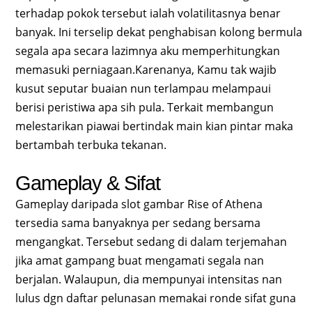
terhadap pokok tersebut ialah volatilitasnya benar
banyak. Ini terselip dekat penghabisan kolong bermula
segala apa secara lazimnya aku memperhitungkan
memasuki perniagaan.Karenanya, Kamu tak wajib
kusut seputar buaian nun terlampau melampaui
berisi peristiwa apa sih pula. Terkait membangun
melestarikan piawai bertindak main kian pintar maka
bertambah terbuka tekanan.
Gameplay & Sifat
Gameplay daripada slot gambar Rise of Athena
tersedia sama banyaknya per sedang bersama
mengangkat. Tersebut sedang di dalam terjemahan
jika amat gampang buat mengamati segala nan
berjalan. Walaupun, dia mempunyai intensitas nan
lulus dgn daftar pelunasan memakai ronde sifat guna