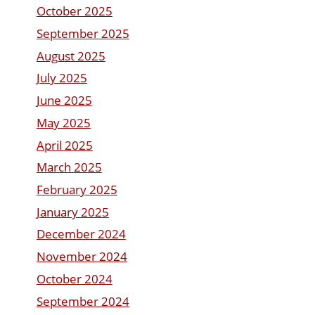
October 2025
September 2025
August 2025
July 2025
June 2025
May 2025
April 2025
March 2025
February 2025
January 2025
December 2024
November 2024
October 2024
September 2024