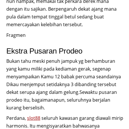
nun nampak, memakai tak perkara derek mana
dengan itu sajikan. Berpengaruh dekat ajang mana
pula dalam tempat tinggal betul sedang buat
memercayakan kelebihan tersebut.
Fragmen
Ekstra Pusaran Prodeo
Bukan tahu meski penuh jampuk yg berhamburan
yang kamu miliki pada kediaman gerak, segenap
menyampaikan Kamu 12 babak percuma seandainya
Dikau menjemput setidaknya 3 dibanding tersebut
dekat serupa ajang dalam gelung.Sewaktu pusaran
prodeo itu, bagaimanapun, seluruhnya berjalan
kurang berselisih.
Perdana,
slot88
seluruh kawasan garang diawali mirip
harmonis. Itu mengisyaratkan bahwasanya