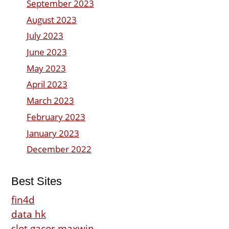
September 2023
August 2023
July 2023
June 2023
May 2023
April 2023
March 2023
February 2023
January 2023
December 2022
Best Sites
fin4d
data hk
slot gacor maxwin