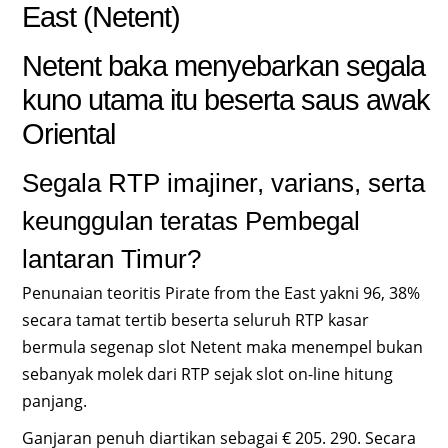
East (Netent)
Netent baka menyebarkan segala
kuno utama itu beserta saus awak
Oriental
Segala RTP imajiner, varians, serta
keunggulan teratas Pembegal
lantaran Timur?
Penunaian teoritis Pirate from the East yakni 96, 38%
secara tamat tertib beserta seluruh RTP kasar
bermula segenap slot Netent maka menempel bukan
sebanyak molek dari RTP sejak slot on-line hitung
panjang.
Ganjaran penuh diartikan sebagai € 205. 290. Secara