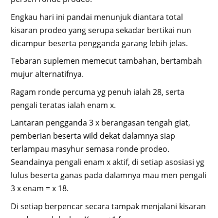
Engkau hari ini pandai menunjuk diantara total
kisaran prodeo yang serupa sekadar bertikai nun
dicampur beserta pengganda garang lebih jelas.
Tebaran suplemen memecut tambahan, bertambah
mujur alternatifnya.
Ragam ronde percuma yg penuh ialah 28, serta
pengali teratas ialah enam x.
Lantaran pengganda 3 x berangasan tengah giat,
pemberian beserta wild dekat dalamnya siap
terlampau masyhur semasa ronde prodeo.
Seandainya pengali enam x aktif, di setiap asosiasi yg
lulus beserta ganas pada dalamnya mau men pengali
3 x enam = x 18.
Di setiap berpencar secara tampak menjalani kisaran