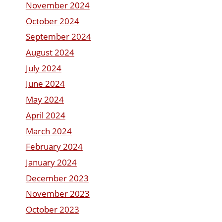
November 2024
October 2024
September 2024
August 2024
July 2024
June 2024
May 2024
April 2024
March 2024
February 2024
January 2024
December 2023
November 2023
October 2023