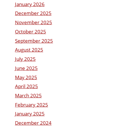
January 2026
December 2025
November 2025
October 2025
September 2025
August 2025
July 2025
June 2025
May 2025
April 2025
March 2025
February 2025
January 2025
December 2024