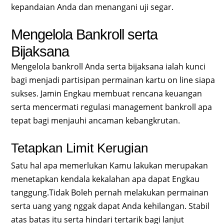
kepandaian Anda dan menangani uji segar.
Mengelola Bankroll serta
Bijaksana
Mengelola bankroll Anda serta bijaksana ialah kunci
bagi menjadi partisipan permainan kartu on line siapa
sukses. Jamin Engkau membuat rencana keuangan
serta mencermati regulasi management bankroll apa
tepat bagi menjauhi ancaman kebangkrutan.
Tetapkan Limit Kerugian
Satu hal apa memerlukan Kamu lakukan merupakan
menetapkan kendala kekalahan apa dapat Engkau
tanggung.Tidak Boleh pernah melakukan permainan
serta uang yang nggak dapat Anda kehilangan. Stabil
atas batas itu serta hindari tertarik bagi lanjut