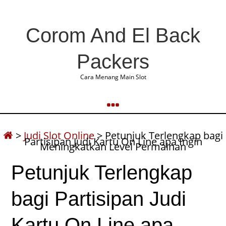
Corom And El Back
Packers
Cara Menang Main Slot
>
Judi Slot Online
>
Petunjuk Terlengkap bagi
Partisipan Judi Kartu On Line apa Ingin
Meningkatkan Level Permainan
Petunjuk Terlengkap
bagi Partisipan Judi
Kartu On Line apa