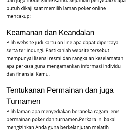
dan juga mode game Kamu. Sejumlah penyebab siapa
butuh dikaji saat memilih laman poker online
mencakup:
Keamanan dan Keandalan
Pilih website judi kartu on line apa dapat dipercaya
serta terlindungi. Pastikanlah website tersebut
mempunyai lisensi resmi dan rangkaian keselamatan
apa perkasa guna mengamankan informasi individu
dan finansial Kamu.
Tentukanan Permainan dan juga
Turnamen
Pilih laman apa menyediakan beraneka ragam jenis
permainan poker dan turnamen.Perkara ini bakal
mengizinkan Anda guna berkelanjutan melatih