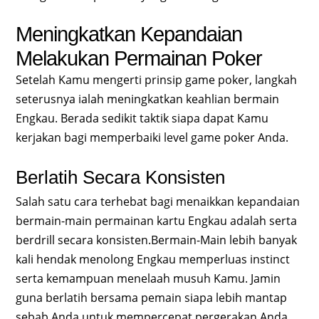
Meningkatkan Kepandaian
Melakukan Permainan Poker
Setelah Kamu mengerti prinsip game poker, langkah
seterusnya ialah meningkatkan keahlian bermain
Engkau. Berada sedikit taktik siapa dapat Kamu
kerjakan bagi memperbaiki level game poker Anda.
Berlatih Secara Konsisten
Salah satu cara terhebat bagi menaikkan kepandaian
bermain-main permainan kartu Engkau adalah serta
berdrill secara konsisten.Bermain-Main lebih banyak
kali hendak menolong Engkau memperluas instinct
serta kemampuan menelaah musuh Kamu. Jamin
guna berlatih bersama pemain siapa lebih mantap
sebab Anda untuk mempercepat pergerakan Anda.