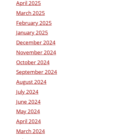
April 2025
March 2025
February 2025
January 2025
December 2024
November 2024
October 2024
September 2024
August 2024
July 2024
June 2024
May 2024
April 2024
March 2024