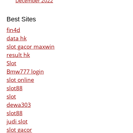
December 2022
Best Sites
fin4d
data hk
slot gacor maxwin
result hk
Slot
Bmw777 login
slot online
slot88
slot
dewa303
slot88
judi slot
slot gacor