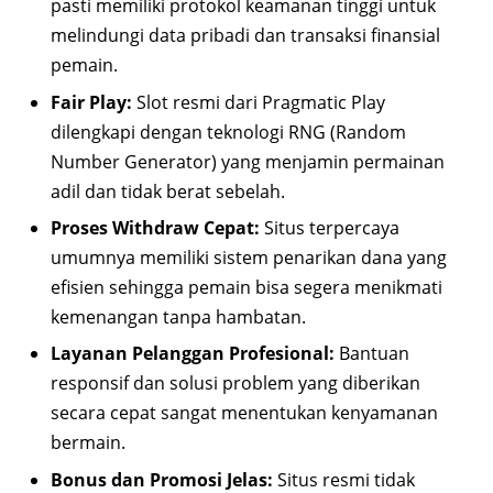
pasti memiliki protokol keamanan tinggi untuk
melindungi data pribadi dan transaksi finansial
pemain.
Fair Play:
Slot resmi dari Pragmatic Play
dilengkapi dengan teknologi RNG (Random
Number Generator) yang menjamin permainan
adil dan tidak berat sebelah.
Proses Withdraw Cepat:
Situs terpercaya
umumnya memiliki sistem penarikan dana yang
efisien sehingga pemain bisa segera menikmati
kemenangan tanpa hambatan.
Layanan Pelanggan Profesional:
Bantuan
responsif dan solusi problem yang diberikan
secara cepat sangat menentukan kenyamanan
bermain.
Bonus dan Promosi Jelas:
Situs resmi tidak