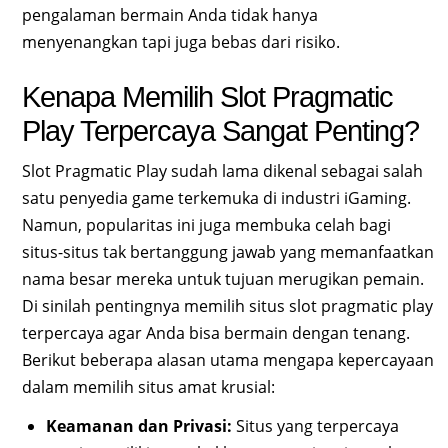
pengalaman bermain Anda tidak hanya
menyenangkan tapi juga bebas dari risiko.
Kenapa Memilih Slot Pragmatic
Play Terpercaya Sangat Penting?
Slot Pragmatic Play sudah lama dikenal sebagai salah
satu penyedia game terkemuka di industri iGaming.
Namun, popularitas ini juga membuka celah bagi
situs-situs tak bertanggung jawab yang memanfaatkan
nama besar mereka untuk tujuan merugikan pemain.
Di sinilah pentingnya memilih situs slot pragmatic play
terpercaya agar Anda bisa bermain dengan tenang.
Berikut beberapa alasan utama mengapa kepercayaan
dalam memilih situs amat krusial:
Keamanan dan Privasi:
Situs yang terpercaya