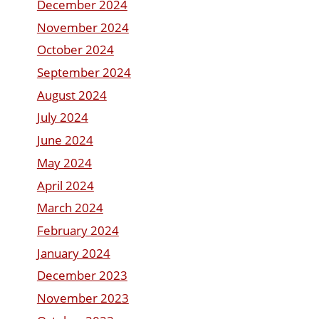
December 2024
November 2024
October 2024
September 2024
August 2024
July 2024
June 2024
May 2024
April 2024
March 2024
February 2024
January 2024
December 2023
November 2023