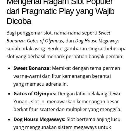
Mengenal Ragam Slot Populer
dari Pragmatic Play yang Wajib
Dicoba
Bagi penggemar slot, nama-nama seperti
Sweet
Bonanza
,
Gates of Olympus
, dan
Dog House Megaways
sudah tidak asing. Berikut gambaran singkat beberapa
slot yang berhasil menarik perhatian banyak pemain:
Sweet Bonanza:
Memikat dengan tema permen
warna-warni dan fitur kemenangan berantai
yang memacu adrenalin.
Gates of Olympus:
Dengan latar belakang dewa
Yunani, slot ini menawarkan kemenangan besar
berkat fitur scatter dan multiplier yang menggila.
Dog House Megaways:
Slot bertema anjing lucu
yang menggunakan sistem megaways untuk