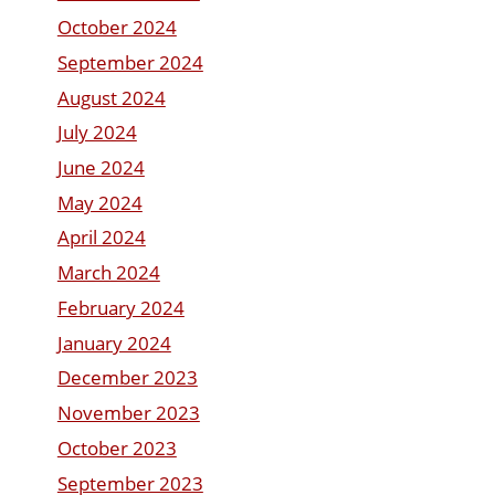
October 2024
September 2024
August 2024
July 2024
June 2024
May 2024
April 2024
March 2024
February 2024
January 2024
December 2023
November 2023
October 2023
September 2023