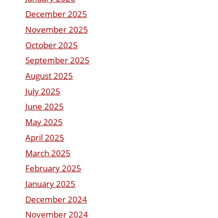
December 2025
November 2025
October 2025
September 2025
August 2025
July 2025
June 2025
May 2025
April 2025
March 2025
February 2025
January 2025
December 2024
November 2024