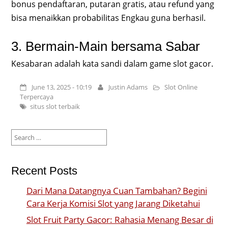
bonus pendaftaran, putaran gratis, atau refund yang
bisa menaikkan probabilitas Engkau guna berhasil.
3. Bermain-Main bersama Sabar
Kesabaran adalah kata sandi dalam game slot gacor.
June 13, 2025 - 10:19
Justin Adams
Slot Online
Terpercaya
situs slot terbaik
Search
for:
Recent Posts
Dari Mana Datangnya Cuan Tambahan? Begini
Cara Kerja Komisi Slot yang Jarang Diketahui
Slot Fruit Party Gacor: Rahasia Menang Besar di