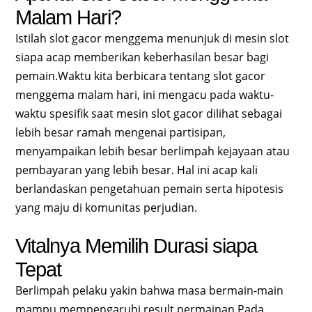
Malam Hari?
Istilah slot gacor menggema menunjuk di mesin slot
siapa acap memberikan keberhasilan besar bagi
pemain.Waktu kita berbicara tentang slot gacor
menggema malam hari, ini mengacu pada waktu-
waktu spesifik saat mesin slot gacor dilihat sebagai
lebih besar ramah mengenai partisipan,
menyampaikan lebih besar berlimpah kejayaan atau
pembayaran yang lebih besar. Hal ini acap kali
berlandaskan pengetahuan pemain serta hipotesis
yang maju di komunitas perjudian.
Vitalnya Memilih Durasi siapa
Tepat
Berlimpah pelaku yakin bahwa masa bermain-main
mampu mempengaruhi result permainan.Pada