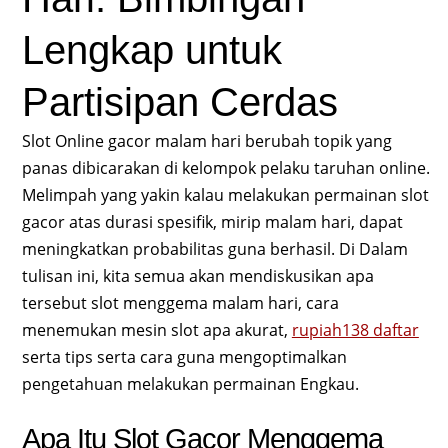
Lengkap untuk
Partisipan Cerdas
Slot Online gacor malam hari berubah topik yang
panas dibicarakan di kelompok pelaku taruhan online.
Melimpah yang yakin kalau melakukan permainan slot
gacor atas durasi spesifik, mirip malam hari, dapat
meningkatkan probabilitas guna berhasil. Di Dalam
tulisan ini, kita semua akan mendiskusikan apa
tersebut slot menggema malam hari, cara
menemukan mesin slot apa akurat,
rupiah138 daftar
serta tips serta cara guna mengoptimalkan
pengetahuan melakukan permainan Engkau.
Apa Itu Slot Gacor Menggema