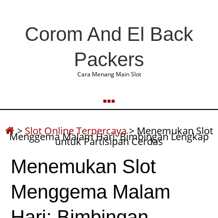
Corom And El Back
Packers
Cara Menang Main Slot
>
Slot Online Terpercaya
>
Menemukan Slot
Menggema Malam Hari: Bimbingan Lengkap
untuk Partisipan Cerdas
Menemukan Slot
Menggema Malam
Hari: Bimbingan