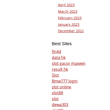
April 2023
March 2023
February 2023
January 2023
December 2022
Best Sites
fin4d
data hk
slot gacor maxwin
result hk
Slot
Bmw777 login
slot online
slot88
slot
dewa303