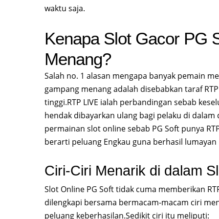
waktu saja.
Kenapa Slot Gacor PG 
Menang?
Salah no. 1 alasan mengapa banyak pemain men
gampang menang adalah disebabkan taraf RTP (
tinggi.RTP LIVE ialah perbandingan sebab kes
hendak dibayarkan ulang bagi pelaku di dalam 
permainan slot online sebab PG Soft punya RTP
berarti peluang Engkau guna berhasil lumayan 
Ciri-Ciri Menarik di dalam S
Slot Online PG Soft tidak cuma memberikan RTP 
dilengkapi bersama bermacam-macam ciri me
peluang keberhasilan.Sedikit ciri itu meliputi: