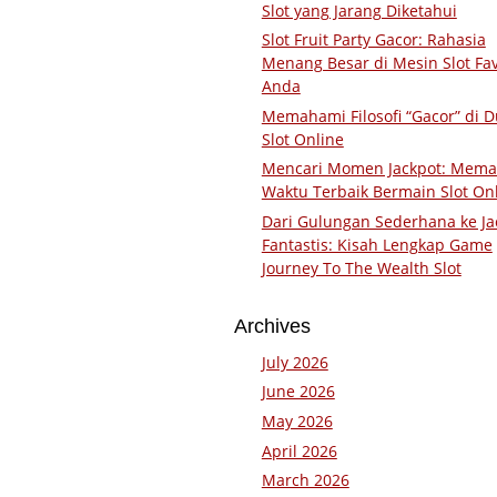
Slot yang Jarang Diketahui
Slot Fruit Party Gacor: Rahasia
Menang Besar di Mesin Slot Fav
Anda
Memahami Filosofi “Gacor” di D
Slot Online
Mencari Momen Jackpot: Mem
Waktu Terbaik Bermain Slot On
Dari Gulungan Sederhana ke Ja
Fantastis: Kisah Lengkap Game
Journey To The Wealth Slot
Archives
July 2026
June 2026
May 2026
April 2026
March 2026