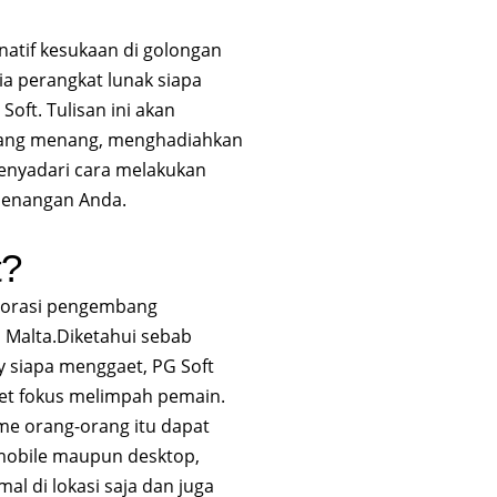
rnatif kesukaan di golongan
ia perangkat lunak siapa
Soft. Tulisan ini akan
mpang menang, menghadiahkan
nyadari cara melakukan
menangan Anda.
t?
rporasi pengembang
 Malta.Diketahui sebab
siapa menggaet, PG Soft
et fokus melimpah pemain.
 orang-orang itu dapat
mobile maupun desktop,
l di lokasi saja dan juga