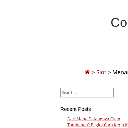
Co
>
Slot
>
Menan
Search
for:
Recent Posts
Dari Mana Datangnya Cuan
Tambahan? Begini Cara Kerja K