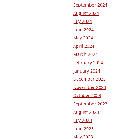
September 2024
August 2024
July 2024
June 2024
May 2024
April 2024
March 2024
February 2024
January 2024
December 2023
November 2023
October 2023
September 2023
August 2023
July 2023
June 2023
May 2023