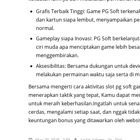
Grafis Terbaik Tinggi: Game PG Soft terkena
dan kartun siapa lembut, menyampaikan pe
normal.
Gameplay siapa Inovasi: PG Soft berkelanjut
ciri muda apa menciptakan game lebih besa
menggembirakan.
Aksesibilitas: Bersama dukungan untuk devi
melakukan permainan waktu saja serta di m
Bersama mengerti cara aktivitas slot pg soft g
menerapkan taktik yang tepat, Kamu dapat m
untuk meraih keberhasilan.Ingatlah untuk sen
cerdas, mengalami setiap saat, dan nggak tida
keuntungan bonus yang ditawarkan oleh websit
May 20, 2025 - 2:33
Justin Adams
Slot