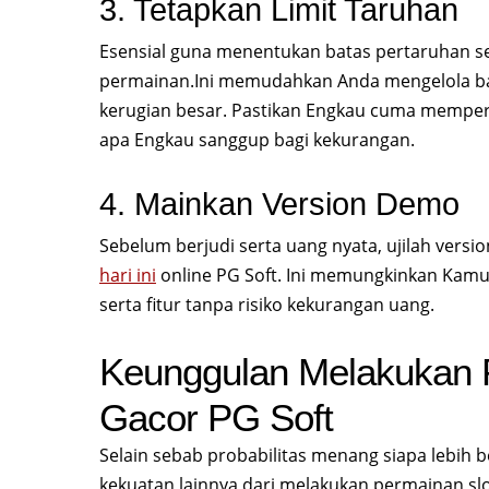
3. Tetapkan Limit Taruhan
Esensial guna menentukan batas pertaruhan s
permainan.Ini memudahkan Anda mengelola b
kerugian besar. Pastikan Engkau cuma mempe
apa Engkau sanggup bagi kekurangan.
4. Mainkan Version Demo
Sebelum berjudi serta uang nyata, ujilah vers
hari ini
online PG Soft. Ini memungkinkan Kamu
serta fitur tanpa risiko kekurangan uang.
Keunggulan Melakukan 
Gacor PG Soft
Selain sebab probabilitas menang siapa lebih b
kekuatan lainnya dari melakukan permainan slo