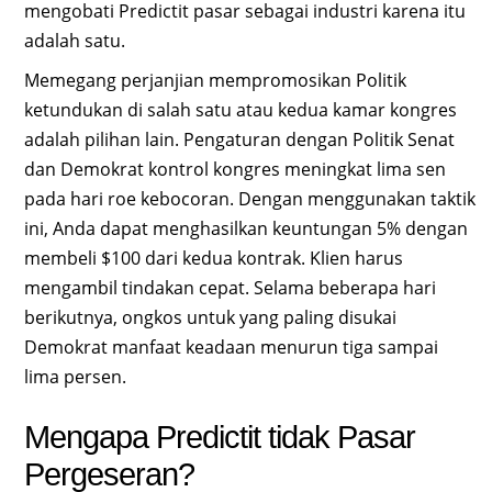
mengobati Predictit pasar sebagai industri karena itu
adalah satu.
Memegang perjanjian mempromosikan Politik
ketundukan di salah satu atau kedua kamar kongres
adalah pilihan lain. Pengaturan dengan Politik Senat
dan Demokrat kontrol kongres meningkat lima sen
pada hari roe kebocoran. Dengan menggunakan taktik
ini, Anda dapat menghasilkan keuntungan 5% dengan
membeli $100 dari kedua kontrak. Klien harus
mengambil tindakan cepat. Selama beberapa hari
berikutnya, ongkos untuk yang paling disukai
Demokrat manfaat keadaan menurun tiga sampai
lima persen.
Mengapa Predictit tidak Pasar
Pergeseran?