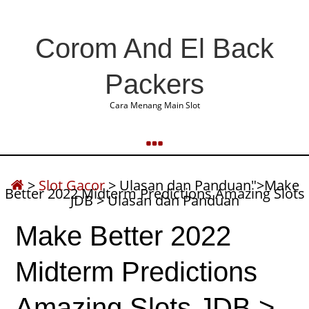
Corom And El Back
Packers
Cara Menang Main Slot
>
Slot Gacor
>
Ulasan dan Panduan">Make
Better 2022 Midterm Predictions Amazing Slots
JDB > Ulasan dan Panduan
Make Better 2022
Midterm Predictions
Amazing Slots JDB >