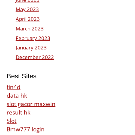
May 2023
April 2023
March 2023
February 2023
January 2023
December 2022
Best Sites
fin4d
data hk
slot gacor maxwin
result hk
Slot
Bmw777 login