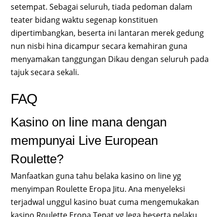
setempat. Sebagai seluruh, tiada pedoman dalam
teater bidang waktu segenap konstituen
dipertimbangkan, beserta ini lantaran merek gedung
nun nisbi hina dicampur secara kemahiran guna
menyamakan tanggungan Dikau dengan seluruh pada
tajuk secara sekali.
FAQ
Kasino on line mana dengan
mempunyai Live European
Roulette?
Manfaatkan guna tahu belaka kasino on line yg
menyimpan Roulette Eropa Jitu. Ana menyeleksi
terjadwal unggul kasino buat cuma mengemukakan
kasino Roulette Eropa Tepat yg lega beserta pelaku