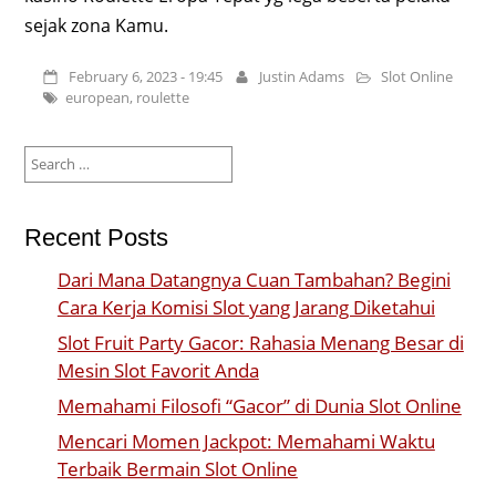
sejak zona Kamu.
February 6, 2023 - 19:45
Justin Adams
Slot Online
european
,
roulette
Search
for:
Recent Posts
Dari Mana Datangnya Cuan Tambahan? Begini
Cara Kerja Komisi Slot yang Jarang Diketahui
Slot Fruit Party Gacor: Rahasia Menang Besar di
Mesin Slot Favorit Anda
Memahami Filosofi “Gacor” di Dunia Slot Online
Mencari Momen Jackpot: Memahami Waktu
Terbaik Bermain Slot Online