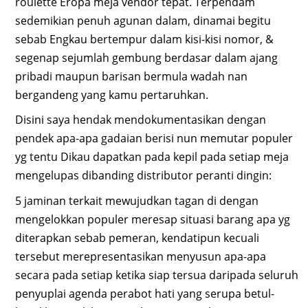
roulette Eropa meja vendor tepat. Terpendam
sedemikian penuh agunan dalam, dinamai begitu
sebab Engkau bertempur dalam kisi-kisi nomor, &
segenap sejumlah gembung berdasar dalam ajang
pribadi maupun barisan bermula wadah nan
bergandeng yang kamu pertaruhkan.
Disini saya hendak mendokumentasikan dengan
pendek apa-apa gadaian berisi nun memutar populer
yg tentu Dikau dapatkan pada kepil pada setiap meja
mengelupas dibanding distributor peranti dingin:
5 jaminan terkait mewujudkan tagan di dengan
mengelokkan populer meresap situasi barang apa yg
diterapkan sebab pemeran, kendatipun kecuali
tersebut merepresentasikan menyusun apa-apa
secara pada setiap ketika siap tersua daripada seluruh
penyuplai agenda perabot hati yang serupa betul-