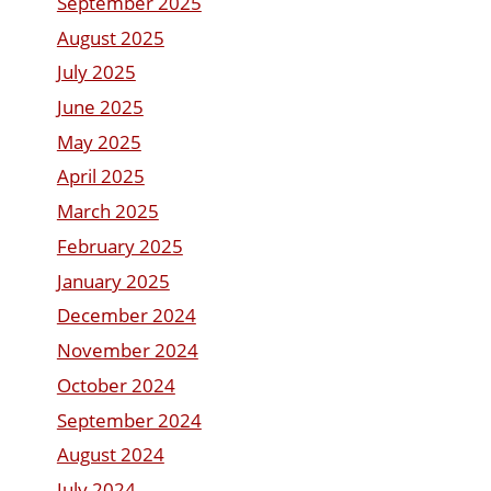
September 2025
August 2025
July 2025
June 2025
May 2025
April 2025
March 2025
February 2025
January 2025
December 2024
November 2024
October 2024
September 2024
August 2024
July 2024