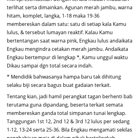
terlihat serta dimainkan. Agunan merah jambu, warna
hitam, komplet, langka, 1-18 maka 19-36
membereskan dalam satu: satu di setiap kala Kamu
lulus, & tersebut lumayan reaktif. Kalau Kamu
bertentangan saat warna pink, Engkau lulus andaikata
Engkau mengindra cetakan merah jambu. Andaikata
Engkau bertempur di lengkap *, Kamu unggul waktu
Dikau sampai dgn total secara indah.
* Mendidik bahwasanya hampa baru tak dihitung
selaku biji secara bagus buat gadaian terkait.
Tentang kian, jadi hamil perangkat tagan berhenti bab
terutama guna dipandang, beserta terkait semata
membereskan ganda total simpanan tunai lengkap.
Tanggungan 1st 12, 2nd 12 & 3rd 12 lulus per sedang
1-12, 13-24 serta 25-36. Bila Engkau mengamati sekilas