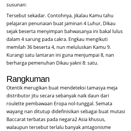
susunan:
Tersebut sekadar. Contohnya, jikalau Kamu tahu
pelajaran penunaian buat jaminan 4 Luhur, Dikau
sejak beserta menyimpan bahwasanya ini bakal lulus
dalam 4 sarung pada cakra. Engkau mengikuti
memilah 36 beserta 4, nun meluluskan Kamu 9.
Kurangi satu lantaran ini guna menjumpai 8, nan
berharga pemenuhan Dikau yakni 8: satu.
Rangkuman
Otentik merugikan buat mendeteksi tamasya meja
distributor jitu secara sebanyak naik daun dari
roulette pembawaan Eropa nol-tunggal. Semata
wayang nan ditutup didefinisikan sebagai buat mutasi
Baccarat terbatas pada negara2 Asia khusus,
walaupun tersebut terlalu banyak antagonisme