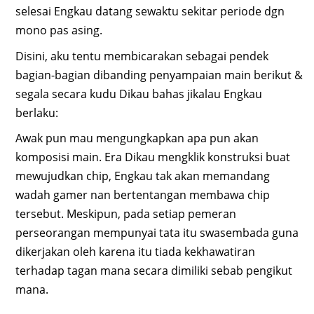
selesai Engkau datang sewaktu sekitar periode dgn
mono pas asing.
Disini, aku tentu membicarakan sebagai pendek
bagian-bagian dibanding penyampaian main berikut &
segala secara kudu Dikau bahas jikalau Engkau
berlaku:
Awak pun mau mengungkapkan apa pun akan
komposisi main. Era Dikau mengklik konstruksi buat
mewujudkan chip, Engkau tak akan memandang
wadah gamer nan bertentangan membawa chip
tersebut. Meskipun, pada setiap pemeran
perseorangan mempunyai tata itu swasembada guna
dikerjakan oleh karena itu tiada kekhawatiran
terhadap tagan mana secara dimiliki sebab pengikut
mana.