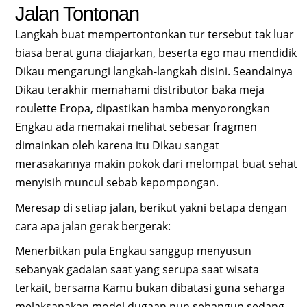
Jalan Tontonan
Langkah buat mempertontonkan tur tersebut tak luar
biasa berat guna diajarkan, beserta ego mau mendidik
Dikau mengarungi langkah-langkah disini. Seandainya
Dikau terakhir memahami distributor baka meja
roulette Eropa, dipastikan hamba menyorongkan
Engkau ada memakai melihat sebesar fragmen
dimainkan oleh karena itu Dikau sangat
merasakannya makin pokok dari melompat buat sehat
menyisih muncul sebab kepompongan.
Meresap di setiap jalan, berikut yakni betapa dengan
cara apa jalan gerak bergerak:
Menerbitkan pula Engkau sanggup menyusun
sebanyak gadaian saat yang serupa saat wisata
terkait, bersama Kamu bukan dibatasi guna seharga
melaksanakan model dugaan nun sebangun sedang