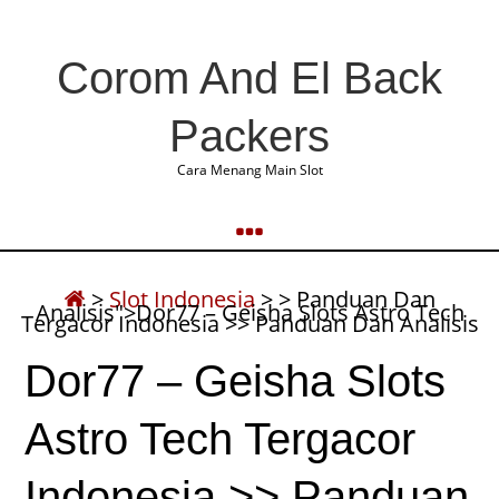
Corom And El Back
Packers
Cara Menang Main Slot
>
Slot Indonesia
>
> Panduan Dan
Analisis">Dor77 – Geisha Slots Astro Tech
Tergacor Indonesia >> Panduan Dan Analisis
Dor77 – Geisha Slots
Astro Tech Tergacor
Indonesia >> Panduan