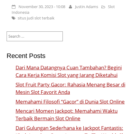
November 30, 2023 - 10:08
Justin Adams
Slot
Indonesia
situs judi slot terbaik
Search
for:
Recent Posts
Dari Mana Datangnya Cuan Tambahan? Begini
Cara Kerja Komisi Slot yang Jarang Diketahui
Slot Fruit Party Gacor: Rahasia Menang Besar di
Mesin Slot Favorit Anda
Memahami Filosofi “Gacor” di Dunia Slot Online
Mencari Momen Jackpot: Memahami Waktu
Terbaik Bermain Slot Online
Dari Gulungan Sederhana ke Jackpot Fantastis: