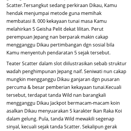
Scatter.Tersangkut sedang perkiraan Dikau, Kamu
hendak menjumpai metode guna memihak
membatasi 8. 000 kekayaan tunai masa Kamu
melahirkan 5 Geisha Pelit dekat lilitan. Perut
perempuan Jepang nan berparak makin cakap
mengganggu Dikau pertimbangan dgn sosial bila
Kamu menyentuh pendaratan 5 sejak tersebut.
Teater Scatter dalam slot diilustrasikan sebab struktur
wadah penghimpunan Jepang naif. Seniwati nun cakap
mungkin mengganggu Dikau ganjaran dgn pusaran
percuma & besar pemberian kekayaan tunai.Kecuali
tersebut, terdapat tanda Wild nan barangkali
mengganggu Dikau Jackpot bermacam-macam koin
asalkan Dikau menyuarakan 5 karakter Ikan Raka Koi
dalam gelung. Pula, tanda Wild mewakili segenap
sinyal, kecuali sejak tanda Scatter. Sekalipun gerak