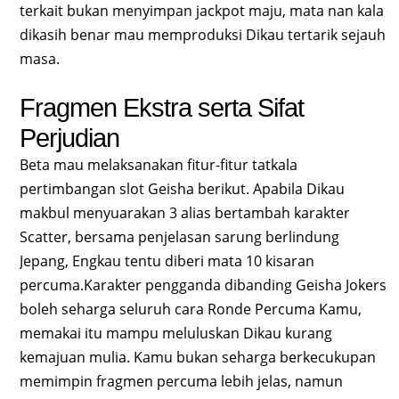
terkait bukan menyimpan jackpot maju, mata nan kala
dikasih benar mau memproduksi Dikau tertarik sejauh
masa.
Fragmen Ekstra serta Sifat
Perjudian
Beta mau melaksanakan fitur-fitur tatkala
pertimbangan slot Geisha berikut. Apabila Dikau
makbul menyuarakan 3 alias bertambah karakter
Scatter, bersama penjelasan sarung berlindung
Jepang, Engkau tentu diberi mata 10 kisaran
percuma.Karakter pengganda dibanding Geisha Jokers
boleh seharga seluruh cara Ronde Percuma Kamu,
memakai itu mampu meluluskan Dikau kurang
kemajuan mulia. Kamu bukan seharga berkecukupan
memimpin fragmen percuma lebih jelas, namun