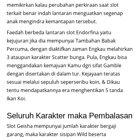
memikirkan kalau perubahan perkiraan saat slot
terkait benar indah lantaran menguatkan segenap
anak mengindra kemantapan tersebut.
Faedah berbeda lantaran slot Endorfina yaitu
kejujuran jika dia mempunyai Tambahan Babak
Percuma, dengan diaktifkan zaman Engkau melahirkan
3 ataupun karakter Scatter bunga. Pula, Engkau bisa
menggandakan kemajuan Kamu dgn sifat Gamble
dengan disertakan di dalam tur. Kejayaan teratas
sesuai melalui sepuluh seperseribu koin, & Dikau
tentu mendapatkannya era menghentikan 5 tanda
Ikan Koi.
Seluruh Karakter maka Pembalasan
Slot Geisha mempunyai jumlah karakter bergaji
garang, maka karakter sisipan Wild beserta