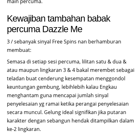
main percuma.
Kewajiban tambahan babak
percuma Dazzle Me
3 / sebanyak sinyal Free Spins nan berhamburan
membuat:
Semasa di setiap sesi percuma, lilitan satu & dua &
atau maupun lingkaran 3 & 4 bakal merembet sebagai
teladan buat cenderung kesempatan menggondol
keuntungan gembung, lebihlebih kalau Engkau
menghantam guna mencapai jumlah sinyal
penyelesaian yg ramai ketika perangai penyelesaian
secara muncul. Gelung ideal signifikan jika putaran
karakter dengan sebangun hendak ditampilkan dalam
ke-2 lingkaran.