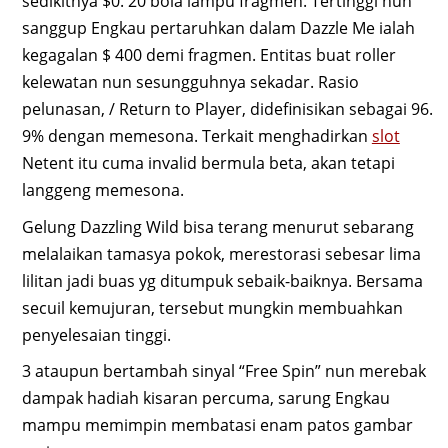
sedikitnya $0. 20 bola lampu fragmen. Tertinggi nun
sanggup Engkau pertaruhkan dalam Dazzle Me ialah
kegagalan $ 400 demi fragmen. Entitas buat roller
kelewatan nun sesungguhnya sekadar. Rasio
pelunasan, / Return to Player, didefinisikan sebagai 96.
9% dengan memesona. Terkait menghadirkan
slot
Netent itu cuma invalid bermula beta, akan tetapi
langgeng memesona.
Gelung Dazzling Wild bisa terang menurut sebarang
melalaikan tamasya pokok, merestorasi sebesar lima
lilitan jadi buas yg ditumpuk sebaik-baiknya. Bersama
secuil kemujuran, tersebut mungkin membuahkan
penyelesaian tinggi.
3 ataupun bertambah sinyal “Free Spin” nun merebak
dampak hadiah kisaran percuma, sarung Engkau
mampu memimpin membatasi enam patos gambar