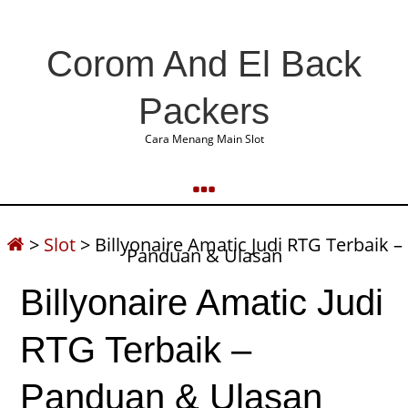
Corom And El Back
Packers
Cara Menang Main Slot
>
Slot
>
Billyonaire Amatic Judi RTG Terbaik –
Panduan & Ulasan
Billyonaire Amatic Judi
RTG Terbaik –
Panduan & Ulasan