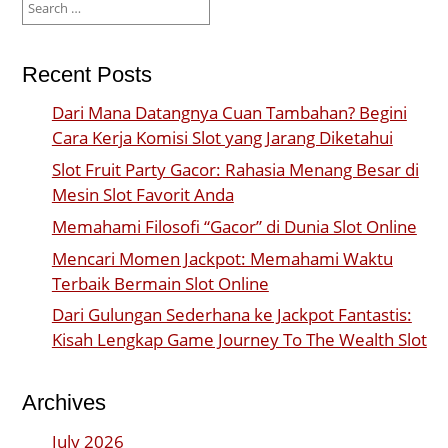
for:
Recent Posts
Dari Mana Datangnya Cuan Tambahan? Begini
Cara Kerja Komisi Slot yang Jarang Diketahui
Slot Fruit Party Gacor: Rahasia Menang Besar di
Mesin Slot Favorit Anda
Memahami Filosofi “Gacor” di Dunia Slot Online
Mencari Momen Jackpot: Memahami Waktu
Terbaik Bermain Slot Online
Dari Gulungan Sederhana ke Jackpot Fantastis:
Kisah Lengkap Game Journey To The Wealth Slot
Archives
July 2026