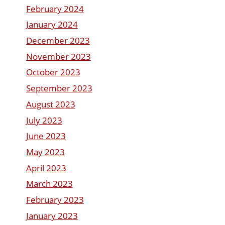
February 2024
January 2024
December 2023
November 2023
October 2023
September 2023
August 2023
July 2023
June 2023
May 2023
April 2023
March 2023
February 2023
January 2023