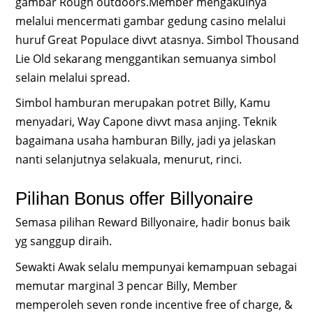
gambar Rough outdoors.Member mengakuinya
melalui mencermati gambar gedung casino melalui
huruf Great Populace divvt atasnya. Simbol Thousand
Lie Old sekarang menggantikan semuanya simbol
selain melalui spread.
Simbol hamburan merupakan potret Billy, Kamu
menyadari, Way Capone divvt masa anjing. Teknik
bagaimana usaha hamburan Billy, jadi ya jelaskan
nanti selanjutnya selakuala, menurut, rinci.
Pilihan Bonus offer Billyonaire
Semasa pilihan Reward Billyonaire, hadir bonus baik
yg sanggup diraih.
Sewakti Awak selalu mempunyai kemampuan sebagai
memutar marginal 3 pencar Billy, Member
memperoleh seven ronde incentive free of charge, &